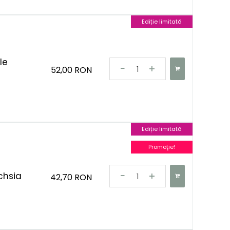
Ediție limitată
le
52,00 RON
Ediție limitată
Promoţie!
chsia
42,70 RON