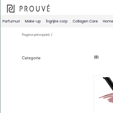
Filtre
Parfumuri
Make-up
Îngrijire corp
Collagen Care
Home 
Pagina principală
(8)
Categorie
Ordonează
după
În mod
implicit