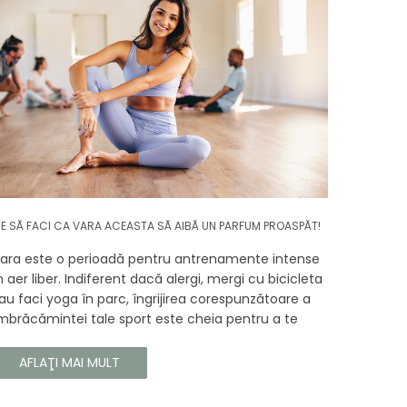
E SĂ FACI CA VARA ACEASTA SĂ AIBĂ UN PARFUM PROASPĂT!
ara este o perioadă pentru antrenamente intense
n aer liber. Indiferent dacă alergi, mergi cu bicicleta
au faci yoga în parc, îngrijirea corespunzătoare a
mbrăcămintei tale sport este cheia pentru a te
ucura de confortul și longevitatea hainelor tale. În
cest articol, vă vom spune cum să vă îngrijiți
AFLAŢI MAI MULT
orect îmbrăcămintea sport, astfel încât să își
ăstreze proprietățile chiar și în timpul celor mai