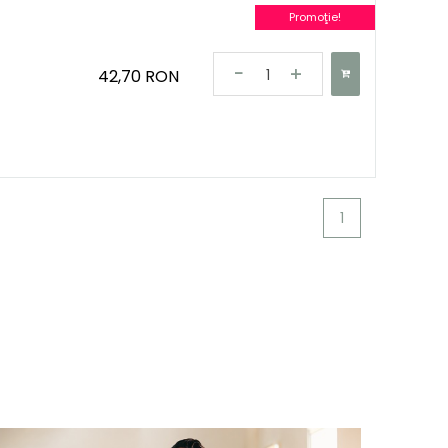
Promoţie!
42,70 RON
1