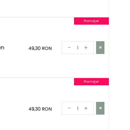
Promoţie!
wn
49,30 RON
Promoţie!
49,30 RON