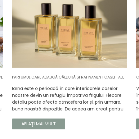
CE
PARFUMUL CARE ADAUGĂ CĂLDURĂ ȘI RAFINAMENT CASEI TALE
C
Iarna este o perioadă în care interioarele caselor
V
se
noastre devin un refugiu împotriva frigului. Fiecare
î
detaliu poate afecta atmosfera lor și, prin urmare,
s
u
buna noastră dispoziție. De aceea am creat pentru
î
tine un parfum Prouvé de interior unic, în ediție
b
gă
limitată, care va învălui fiecare colț al casei tale cu
a
AFLAŢI MAI MULT
căldura și magia aromelor de iarnă. Noua noastră
c
compoziție combină notele picante și lemnoase,
p