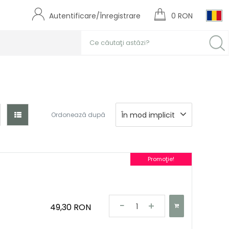
Autentificare/Înregistrare
0 RON
În mod implicit
Ordonează după
Promoţie!
49,30 RON