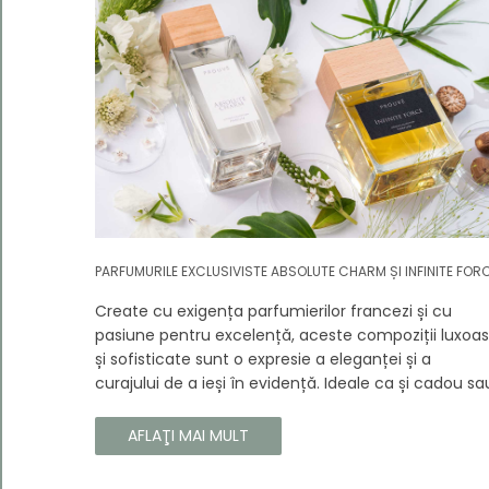
PARFUMURILE EXCLUSIVISTE ABSOLUTE CHARM ȘI INFINITE FOR
Create cu exigența parfumierilor francezi și cu
pasiune pentru excelență, aceste compoziții luxoa
și sofisticate sunt o expresie a eleganței și a
curajului de a ieși în evidență. Ideale ca și cadou sa
ca o completare la propria colecție, aceste
parfumuri sunt dedicate celor care doresc să atra
AFLAŢI MAI MULT
atenția și să emane un caracter unic și puternic.