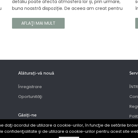
detaliu poate afecta atmosfera lor și, prin urmare,
s
u
buna noastră dispoziție. De aceea am creat pentru
î
tine un parfum Prouvé de interior unic, în ediție
b
gă
limitată, care va învălui fiecare colț al casei tale cu
a
AFLAŢI MAI MULT
căldura și magia aromelor de iarnă. Noua noastră
c
compoziție combină notele picante și lemnoase,
p
pentru a aduce confort și rafinament în interiorul
s
casei tale. Te va face să vrei ca momentele
trecătoare ale iernii să dureze mai mult timp.
Alăturaţi-vă nouă
Serv
Înregistrare
ÎNTR
Oportunităţi
Con
Regu
Găsiţi-ne
Poli
ne daţi acordul de utilizare a cookie-urilor, în funcţie de setările brows
ANP
e confidenţialitate şi de utilizare a cookie-urilor pentru acest site we