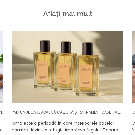
Aflaţi mai mult
CE
PARFUMUL CARE ADAUGĂ CĂLDURĂ ȘI RAFINAMENT CASEI TALE
C
Iarna este o perioadă în care interioarele caselor
V
se
noastre devin un refugiu împotriva frigului. Fiecare
î