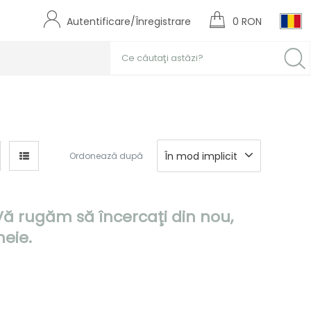
Autentificare/Înregistrare
0 RON
În mod implicit
Ordonează după
 Vă rugăm să încercaţi din nou,
heie.