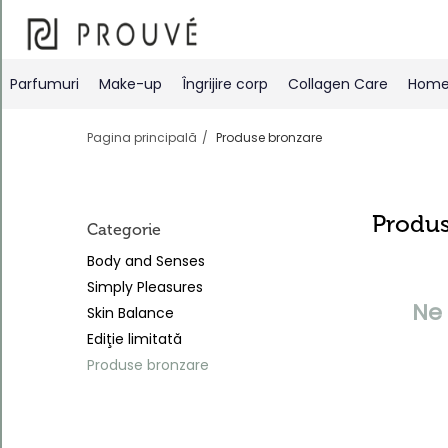
Filtre
Parfumuri
Make-up
Îngrijire corp
Collagen Care
Home 
Pagina principală
Produse bronzare
Produ
Categorie
Ordonează
Body and Senses
după
Simply Pleasures
În mod
Ne 
Skin Balance
implicit
Ediţie limitată
Produse bronzare