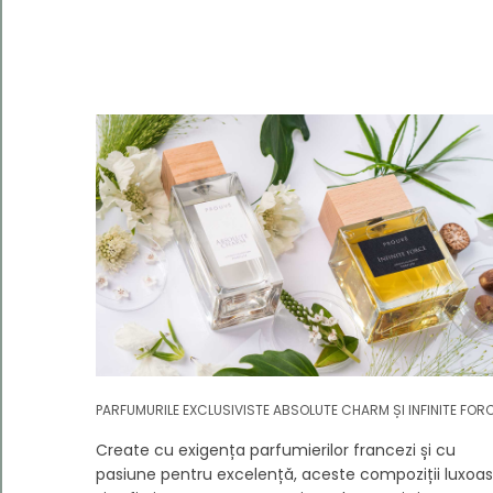
Kategorie
Body
and
Senses
Simply
Pleasures
Skin
Balance
Ediţie
limitată
Produse
bronzare
PARFUMURILE EXCLUSIVISTE ABSOLUTE CHARM ȘI INFINITE FOR
Create cu exigența parfumierilor francezi și cu
pasiune pentru excelență, aceste compoziții luxoa