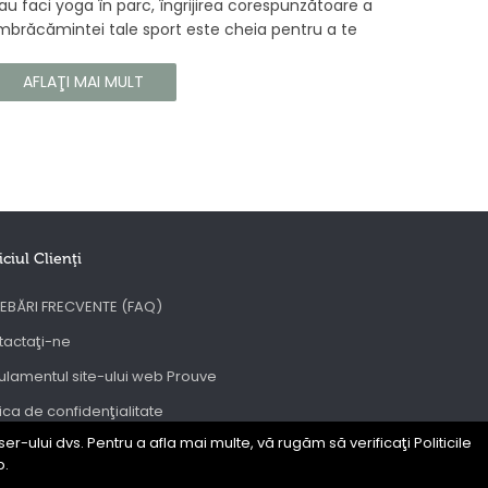
au faci yoga în parc, îngrijirea corespunzătoare a
mbrăcămintei tale sport este cheia pentru a te
ucura de confortul și longevitatea hainelor tale. În
cest articol, vă vom spune cum să vă îngrijiți
AFLAŢI MAI MULT
orect îmbrăcămintea sport, astfel încât să își
ăstreze proprietățile chiar și în timpul celor mai
olicitante antrenamente.
iciul Clienţi
EBĂRI FRECVENTE (FAQ)
tactaţi-ne
lamentul site-ului web Prouve
tica de confidenţialitate
er-ului dvs. Pentru a afla mai multe, vă rugăm să verificaţi Politicile
C
b.