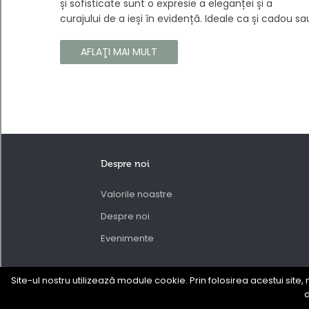
și sofisticate sunt o expresie a eleganței și a
curajului de a ieși în evidență. Ideale ca și cadou sa
ca o completare la propria colecție, aceste
parfumuri sunt dedicate celor care doresc să atra
AFLAŢI MAI MULT
atenția și să emane un caracter unic și puternic.
Despre noi
Valorile noastre
Despre noi
Evenimente
Site-ul nostru utilizează module cookie. Prin folosirea acestui site, 
d