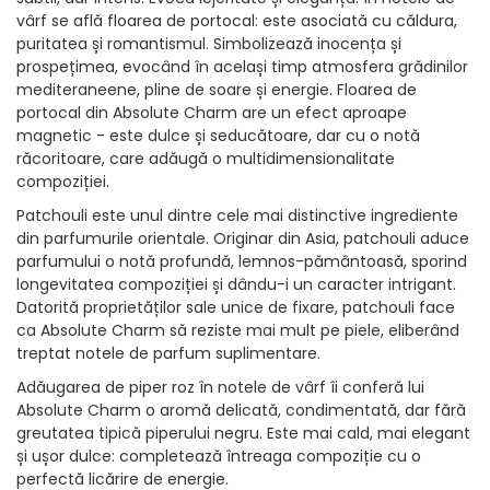
vârf se află floarea de portocal: este asociată cu căldura,
puritatea și romantismul. Simbolizează inocența și
prospețimea, evocând în același timp atmosfera grădinilor
mediteraneene, pline de soare și energie. Floarea de
portocal din Absolute Charm are un efect aproape
magnetic - este dulce și seducătoare, dar cu o notă
răcoritoare, care adăugă o multidimensionalitate
compoziției.
Patchouli este unul dintre cele mai distinctive ingrediente
din parfumurile orientale. Originar din Asia, patchouli aduce
parfumului o notă profundă, lemnos-pământoasă, sporind
longevitatea compoziției și dându-i un caracter intrigant.
Datorită proprietăților sale unice de fixare, patchouli face
ca Absolute Charm să reziste mai mult pe piele, eliberând
treptat notele de parfum suplimentare.
Adăugarea de piper roz în notele de vârf îi conferă lui
Absolute Charm o aromă delicată, condimentată, dar fără
greutatea tipică piperului negru. Este mai cald, mai elegant
și ușor dulce: completează întreaga compoziție cu o
perfectă licărire de energie.