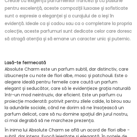
Create cu exigența parfumierilor francezi și cu pasiune
pentru excelență, aceste compoziții luxoase și sofisticate
sunt o expresie a eleganței și a curajului de a ieși în
evidență. Ideale ca și cadou sau ca o completare la propria
colecție, aceste parfumuri sunt dedicate celor care doresc
să atragă atenția și să emane un caracter unic și puternic.
Lasă-te fermecată
Absolute Charm este un parfum subtil, dar distinctiv, care
izbucnește cu note de flori albe, mosc și patchouli. Este o
alegere ideală pentru femeile care caută un parfum
elegant și seducător, care să le evidențieze grația naturală
într-un mod neintruziv, dar eficient. Este un parfum cu
proiecție moderată: potrivit pentru zilele calde, la birou sau
la adunările sociale, când ne dorim să ne însoțească un
parfum delicat, care să nu domine spațiul din jurul nostru,
ci mai degrabă să ne marcheze prezența.
În inima lui Absolute Charm se află un acord de flori albe -
subtil, dar intens. Evocă lejeritate și eleganță. În notele de