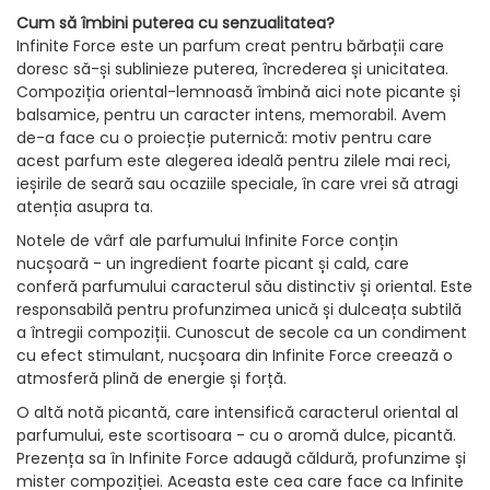
Cum să îmbini puterea cu senzualitatea?
Infinite Force este un parfum creat pentru bărbații care
doresc să-și sublinieze puterea, încrederea și unicitatea.
Compoziția oriental-lemnoasă îmbină aici note picante și
balsamice, pentru un caracter intens, memorabil. Avem
de-a face cu o proiecție puternică: motiv pentru care
acest parfum este alegerea ideală pentru zilele mai reci,
ieșirile de seară sau ocaziile speciale, în care vrei să atragi
atenția asupra ta.
Notele de vârf ale parfumului Infinite Force conțin
nucșoară - un ingredient foarte picant și cald, care
conferă parfumului caracterul său distinctiv și oriental. Este
responsabilă pentru profunzimea unică și dulceața subtilă
a întregii compoziții. Cunoscut de secole ca un condiment
cu efect stimulant, nucșoara din Infinite Force creează o
atmosferă plină de energie și forță.
O altă notă picantă, care intensifică caracterul oriental al
parfumului, este scortisoara - cu o aromă dulce, picantă.
Prezența sa în Infinite Force adaugă căldură, profunzime și
mister compoziției. Aceasta este cea care face ca Infinite