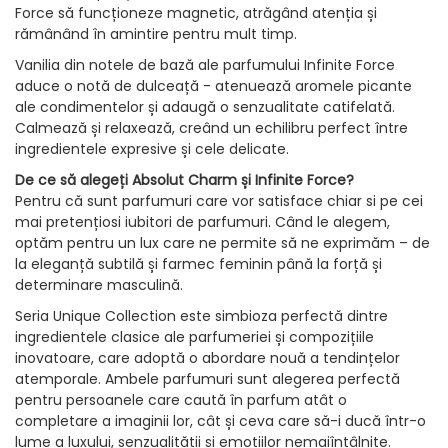
Force să funcționeze magnetic, atrăgând atenția și
rămânând în amintire pentru mult timp.
Vanilia din notele de bază ale parfumului Infinite Force
aduce o notă de dulceață - atenuează aromele picante
ale condimentelor și adaugă o senzualitate catifelată.
Calmează și relaxează, creând un echilibru perfect între
ingredientele expresive și cele delicate.
De ce să alegeți Absolut Charm și Infinite Force?
Pentru că sunt parfumuri care vor satisface chiar si pe cei
mai pretențiosi iubitori de parfumuri. Când le alegem,
optăm pentru un lux care ne permite să ne exprimăm – de
la eleganță subtilă și farmec feminin până la forță și
determinare masculină.
Seria Unique Collection este simbioza perfectă dintre
ingredientele clasice ale parfumeriei și compozițiile
inovatoare, care adoptă o abordare nouă a tendințelor
atemporale. Ambele parfumuri sunt alegerea perfectă
pentru persoanele care caută în parfum atât o
completare a imaginii lor, cât și ceva care să-i ducă într-o
lume a luxului, senzualității și emoțiilor nemaiîntâlnite.