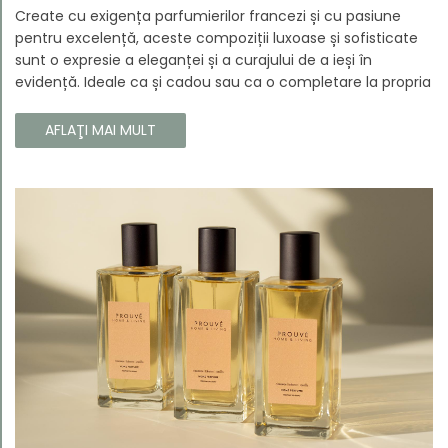
Create cu exigența parfumierilor francezi și cu pasiune
pentru excelență, aceste compoziții luxoase și sofisticate
sunt o expresie a eleganței și a curajului de a ieși în
evidență. Ideale ca și cadou sau ca o completare la propria
colecție, aceste parfumuri sunt dedicate celor care doresc
să atragă atenția și să emane un caracter unic și puternic.
AFLAŢI MAI MULT