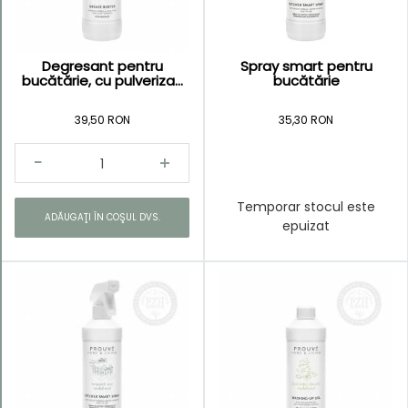
Degresant pentru
Spray smart pentru
bucătărie, cu pulveriza...
bucătărie
39,50 RON
35,30 RON
Temporar stocul este
ADĂUGAŢI ÎN COŞUL DVS.
epuizat