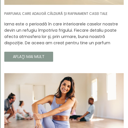
PARFUMUL CARE ADAUGĂ CĂLDURĂ ȘI RAFINAMENT CASEI TALE
Iarna este o perioadă în care interioarele caselor noastre
devin un refugiu împotriva frigului. Fiecare detaliu poate
afecta atmosfera lor și, prin urmare, buna noastră
dispoziție. De aceea am creat pentru tine un parfum
Prouvé de interior unic, în ediție limitată, care va învălui
fiecare colț al casei tale cu căldura și magia aromelor de
AFLAŢI MAI MULT
iarnă. Noua noastră compoziție combină notele picante și
lemnoase, pentru a aduce confort și rafinament în
interiorul casei tale. Te va face să vrei ca momentele
trecătoare ale iernii să dureze mai mult timp.