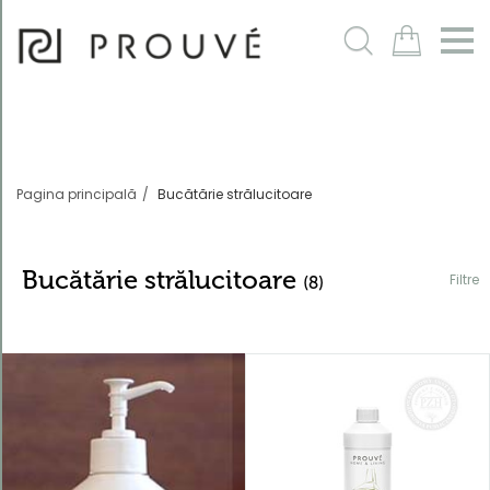
Filtre
m
Pagina principală
Bucătărie strălucitoare
Bucătărie strălucitoare
Filtre
(8)
Ordonează
după
În mod
implicit