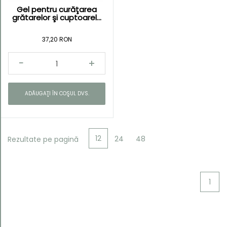
Gel pentru curăţarea
grătarelor şi cuptoarel...
37,20 RON
ADĂUGAŢI ÎN COŞUL DVS.
12
24
48
Rezultate pe pagină
1