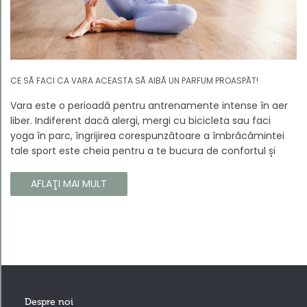
CE SĂ FACI CA VARA ACEASTA SĂ AIBĂ UN PARFUM PROASPĂT!
Vara este o perioadă pentru antrenamente intense în aer
liber. Indiferent dacă alergi, mergi cu bicicleta sau faci
yoga în parc, îngrijirea corespunzătoare a îmbrăcămintei
tale sport este cheia pentru a te bucura de confortul și
longevitatea hainelor tale. În acest articol, vă vom spune
cum să vă îngrijiți corect îmbrăcămintea sport, astfel încât
AFLAŢI MAI MULT
să își păstreze proprietățile chiar și în timpul celor mai
solicitante antrenamente.
Despre noi