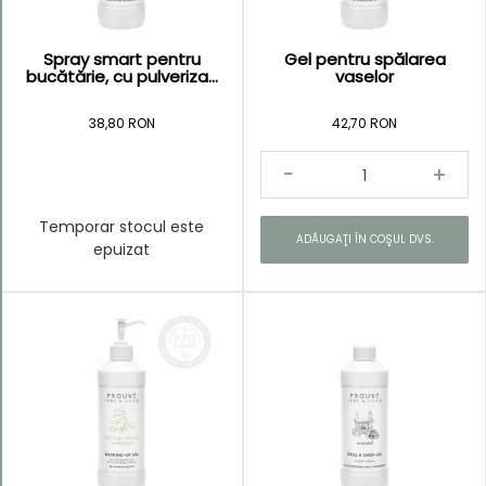
Spray smart pentru
Gel pentru spălarea
bucătărie, cu pulveriza...
vaselor
38,80 RON
42,70 RON
Temporar stocul este
ADĂUGAŢI ÎN COŞUL DVS.
epuizat