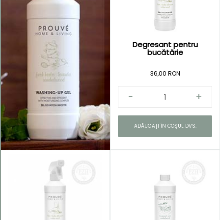
Degresant pentru
Kategorie
bucătărie
Bucătărie
36,00 RON
strălucitoare
Baie
curată
Rufe
ADĂUGAŢI ÎN COŞUL DVS.
parfumate
Universale
Green