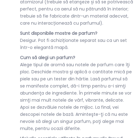
atomizorul (trebuie să etanşeze și să se potrivească
perfect, pentru ca aerul să nu pătrundă în interior;
trebuie să fie fabricate dintr-un material adecvat,
care nu interacționează cu parfumul).
Sunt disponibile mostre de parfum?
Desigur. Pot fi achiziționate separat sau ca un set
într-o elegantă mapă.
Cum să alegi un parfum?
Alege tipul de aromă sau notele de parfum care îţi
plac. Deschide mostra şi aplică o cantitate mică pe
piele sau pe un tester din hârtie. Lasă parfumul să
se manifeste complet, dă-i timp pentru a-i simţi
abundenţa de ingrediente. În primele minute se vor
simţi mai mult notele de vârf, vibrante, delicate.
Apoi se dezvăluie notele de mijloc. La final, vei
descopei notele de bază. Aminteşte-ţi că nu este
nevoie să alegi un singur parfum, poţi alege mai
multe, pentru ocazii diferite.