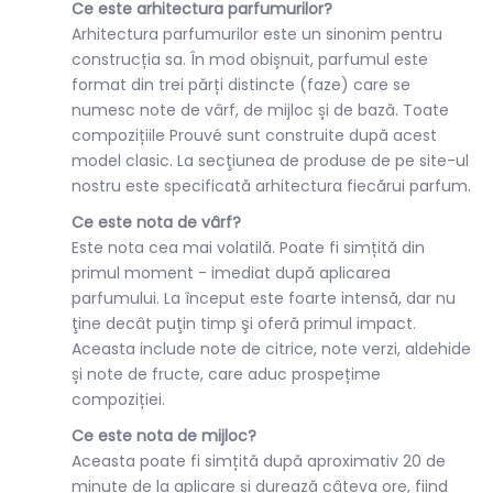
Ce este arhitectura parfumurilor?
Arhitectura parfumurilor este un sinonim pentru
construcția sa. În mod obișnuit, parfumul este
format din trei părți distincte (faze) care se
numesc note de vârf, de mijloc și de bază. Toate
compozițiile Prouvé sunt construite după acest
model clasic. La secţiunea de produse de pe site-ul
nostru este specificată arhitectura fiecărui parfum.
Ce este nota de vârf?
Este nota cea mai volatilă. Poate fi simțită din
primul moment - imediat după aplicarea
parfumului. La început este foarte intensă, dar nu
ţine decât puţin timp şi oferă primul impact.
Aceasta include note de citrice, note verzi, aldehide
și note de fructe, care aduc prospețime
compoziției.
Ce este nota de mijloc?
Aceasta poate fi simțită după aproximativ 20 de
minute de la aplicare și durează câteva ore, fiind