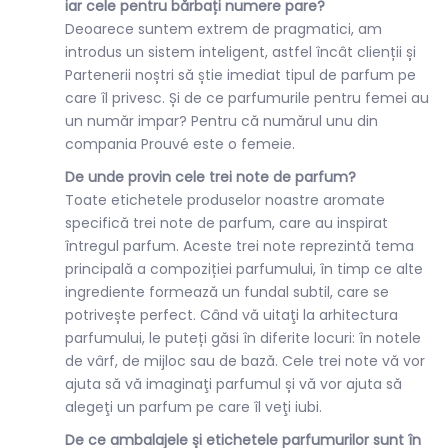
iar cele pentru bărbați numere pare?
Deoarece suntem extrem de pragmatici, am
introdus un sistem inteligent, astfel încât clienții și
Partenerii noștri să știe imediat tipul de parfum pe
care îl privesc. Și de ce parfumurile pentru femei au
un număr impar? Pentru că numărul unu din
compania Prouvé este o femeie.
De unde provin cele trei note de parfum?
Toate etichetele produselor noastre aromate
specifică trei note de parfum, care au inspirat
întregul parfum. Aceste trei note reprezintă tema
principală a compoziției parfumului, în timp ce alte
ingrediente formează un fundal subtil, care se
potrivește perfect. Când vă uitaţi la arhitectura
parfumului, le puteți găsi în diferite locuri: în notele
de vârf, de mijloc sau de bază. Cele trei note vă vor
ajuta să vă imaginaţi parfumul și vă vor ajuta să
alegeţi un parfum pe care îl veţi iubi.
De ce ambalajele și etichetele parfumurilor sunt în