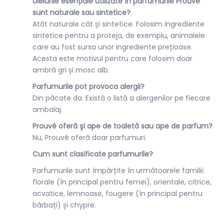
Uleiurile esențiale utilizate în parfumurile Prouvé
sunt naturale sau sintetice?
Atât naturale cât și sintetice. Folosim ingrediente
sintetice pentru a proteja, de exemplu, animalele
care au fost sursa unor ingrediente prețioase.
Acesta este motivul pentru care folosim doar
ambră gri și mosc alb.
Parfumurile pot provoca alergii?
Din păcate da. Există o listă a alergenilor pe fiecare
ambalaj.
Prouvé oferă şi ape de toaletă sau ape de parfum?
Nu, Prouvé oferă doar parfumuri.
Cum sunt clasificate parfumurile?
Parfumurile sunt împărțite în următoarele familii:
florale (în principal pentru femei), orientale, citrice,
acvatice, lemnoase, fougere (în principal pentru
bărbați) și chypre.