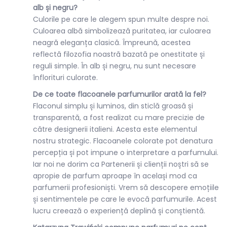
alb și negru?
Culorile pe care le alegem spun multe despre noi.
Culoarea albă simbolizează puritatea, iar culoarea
neagră eleganța clasică. Împreună, acestea
reflectă filozofia noastră bazată pe onestitate și
reguli simple. În alb și negru, nu sunt necesare
înflorituri culorate.
De ce toate flacoanele parfumurilor arată la fel?
Flaconul simplu și luminos, din sticlă groasă și
transparentă, a fost realizat cu mare precizie de
către designerii italieni. Acesta este elementul
nostru strategic. Flacoanele colorate pot denatura
percepția și pot impune o interpretare a parfumului.
Iar noi ne dorim ca Partenerii și clienții noștri să se
apropie de parfum aproape în același mod ca
parfumerii profesioniști. Vrem să descopere emoțiile
și sentimentele pe care le evocă parfumurile. Acest
lucru creează o experiență deplină și conștientă.