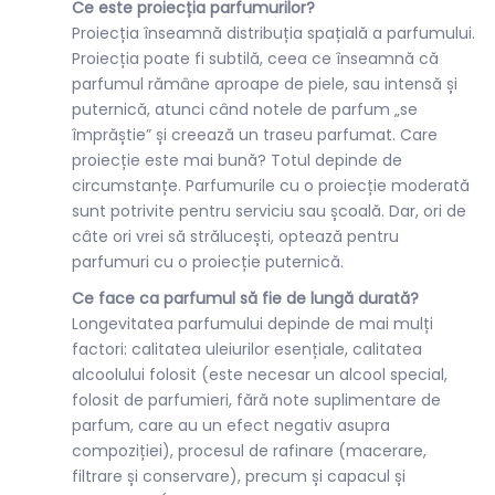
Ce este proiecția parfumurilor?
Proiecția înseamnă distribuția spațială a parfumului.
Proiecția poate fi subtilă, ceea ce înseamnă că
parfumul rămâne aproape de piele, sau intensă și
puternică, atunci când notele de parfum „se
împrăștie” și creează un traseu parfumat. Care
proiecție este mai bună? Totul depinde de
circumstanțe. Parfumurile cu o proiecție moderată
sunt potrivite pentru serviciu sau școală. Dar, ori de
câte ori vrei să strălucești, optează pentru
parfumuri cu o proiecție puternică.
Ce face ca parfumul să fie de lungă durată?
Longevitatea parfumului depinde de mai mulți
factori: calitatea uleiurilor esențiale, calitatea
alcoolului folosit (este necesar un alcool special,
folosit de parfumieri, fără note suplimentare de
parfum, care au un efect negativ asupra
compoziției), procesul de rafinare (macerare,
filtrare și conservare), precum și capacul și