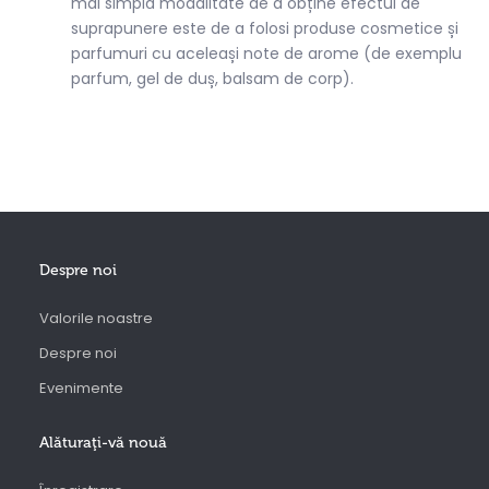
mai simplă modalitate de a obține efectul de
suprapunere este de a folosi produse cosmetice și
parfumuri cu aceleași note de arome (de exemplu
parfum, gel de duș, balsam de corp).
Despre noi
Valorile noastre
Despre noi
Evenimente
Alăturaţi-vă nouă