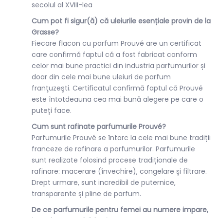
secolul al XVIII-lea
Cum pot fi sigur(ă) că uleiurile esențiale provin de la
Grasse?
Fiecare flacon cu parfum Prouvé are un certificat
care confirmă faptul că a fost fabricat conform
celor mai bune practici din industria parfumurilor și
doar din cele mai bune uleiuri de parfum
franţuzeşti. Certificatul confirmă faptul că Prouvé
este întotdeauna cea mai bună alegere pe care o
puteți face.
Cum sunt rafinate parfumurile Prouvé?
Parfumurile Prouvé se întorc la cele mai bune tradiții
franceze de rafinare a parfumurilor. Parfumurile
sunt realizate folosind procese tradiționale de
rafinare: macerare (învechire), congelare și filtrare.
Drept urmare, sunt incredibil de puternice,
transparente și pline de parfum.
De ce parfumurile pentru femei au numere impare,