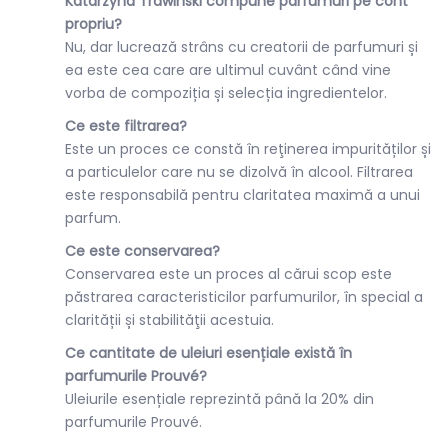
Katarzyna Trawiński compune parfumuri pe cont
propriu?
Nu, dar lucrează strâns cu creatorii de parfumuri și
ea este cea care are ultimul cuvânt când vine
vorba de compoziția și selecția ingredientelor.
Ce este filtrarea?
Este un proces ce constă în reţinerea impurităților și
a particulelor care nu se dizolvă în alcool. Filtrarea
este responsabilă pentru claritatea maximă a unui
parfum.
Ce este conservarea?
Conservarea este un proces al cărui scop este
păstrarea caracteristicilor parfumurilor, în special a
clarității și stabilităţii acestuia.
Ce cantitate de uleiuri esențiale există în
parfumurile Prouvé?
Uleiurile esențiale reprezintă până la 20% din
parfumurile Prouvé.