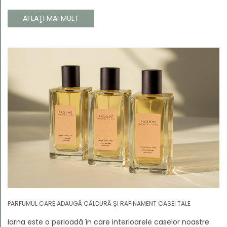
colecție, aceste parfumuri sunt dedicate celor care doresc
să atragă atenția și să emane un caracter unic și puternic.
AFLAŢI MAI MULT
PARFUMUL CARE ADAUGĂ CĂLDURĂ ȘI RAFINAMENT CASEI TALE
Iarna este o perioadă în care interioarele caselor noastre