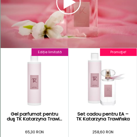
Parfumuri
moleculare
Precious
Collection
Ediție limitată
Promoţie!
Gel parfumat pentru
Set cadou pentru EA –
duş TK Katarzyna Trawi...
TK Katarzyna Trawińska
65,30 RON
258,60 RON