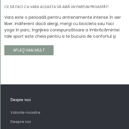
CE SĂ FACI CA VARA ACEASTA SĂ AIBĂ UN PARFUM PROASPĂT!
Vara este o perioadă pentru antrenamente intense în aer
liber. Indiferent dacă alergi, mergi cu bicicleta sau faci
yoga în parc, îngrijirea corespunzătoare a îmbrăcămintei
tale sport este cheia pentru a te bucura de confortul și
longevitatea hainelor tale. În acest articol, vă vom spune
cum să vă îngrijiți corect îmbrăcămintea sport, astfel încât
AFLAŢI MAI MULT
să își păstreze proprietățile chiar și în timpul celor mai
solicitante antrenamente.
Despre noi
Valorile noastre
Despre noi