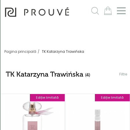
Filtre
m
Pagina principală
TK Katarzyna Trawińska
TK Katarzyna Trawińska
Filtre
(4)
Ediție limitată
Ediție limitată
Ordonează
după
În mod
implicit