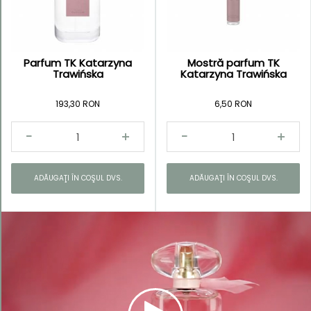
Parfum TK Katarzyna
Mostră parfum TK
Kategorie
Trawińska
Katarzyna Trawińska
TK
193,30 RON
6,50 RON
Katarzyna
Trawińska
Parfumuri
Unique
ADĂUGAŢI ÎN COŞUL DVS.
ADĂUGAŢI ÎN COŞUL DVS.
Collection
Parfumuri
pentru
femei
Parfumuri
pentru
bărbaţi