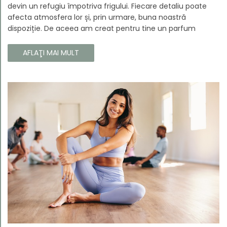
devin un refugiu împotriva frigului. Fiecare detaliu poate
afecta atmosfera lor și, prin urmare, buna noastră
dispoziție. De aceea am creat pentru tine un parfum
Prouvé de interior unic, în ediție limitată, care va învălui
fiecare colț al casei tale cu căldura și magia aromelor de
AFLAŢI MAI MULT
iarnă. Noua noastră compoziție combină notele picante și
lemnoase, pentru a aduce confort și rafinament în
interiorul casei tale. Te va face să vrei ca momentele
trecătoare ale iernii să dureze mai mult timp.