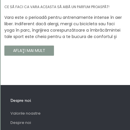
CE SĂ FACI CA VARA ACEASTA SĂ AIBĂ UN PARFUM PROASPĂT!
Vara este o perioadă pentru antrenamente intense în aer
liber. Indiferent dacă alergi, mergi cu bicicleta sau faci
yoga în parc, îngrijirea corespunzătoare a îmbrăcămintei
tale sport este cheia pentru a te bucura de confortul și
longevitatea hainelor tale. În acest articol, vă vom spune
cum să vă îngrijiți corect îmbrăcămintea sport, astfel încât
AFLAŢI MAI MULT
să își păstreze proprietățile chiar și în timpul celor mai
solicitante antrenamente.
Despre noi
Valorile noastre
Despre noi