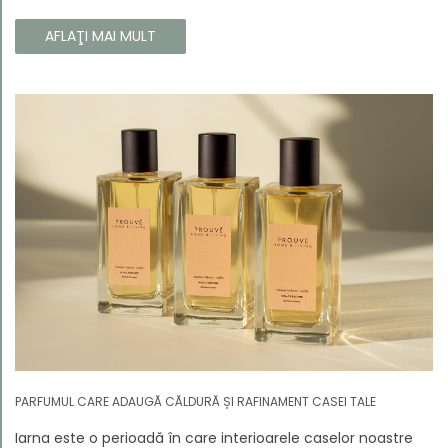
colecție, aceste parfumuri sunt dedicate celor care doresc
să atragă atenția și să emane un caracter unic și puternic.
AFLAŢI MAI MULT
PARFUMUL CARE ADAUGĂ CĂLDURĂ ȘI RAFINAMENT CASEI TALE
Iarna este o perioadă în care interioarele caselor noastre