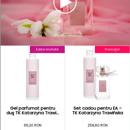
Parfumuri
moleculare
Precious
Collection
Ediție limitată
Promoţie!
Gel parfumat pentru
Set cadou pentru EA –
duş TK Katarzyna Trawi...
TK Katarzyna Trawińska
65,30 RON
258,60 RON