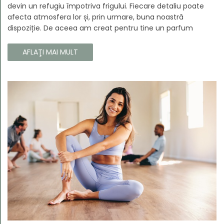
devin un refugiu împotriva frigului. Fiecare detaliu poate
afecta atmosfera lor și, prin urmare, buna noastră
dispoziție. De aceea am creat pentru tine un parfum
Prouvé de interior unic, în ediție limitată, care va învălui
fiecare colț al casei tale cu căldura și magia aromelor de
AFLAŢI MAI MULT
iarnă. Noua noastră compoziție combină notele picante și
lemnoase, pentru a aduce confort și rafinament în
interiorul casei tale. Te va face să vrei ca momentele
trecătoare ale iernii să dureze mai mult timp.