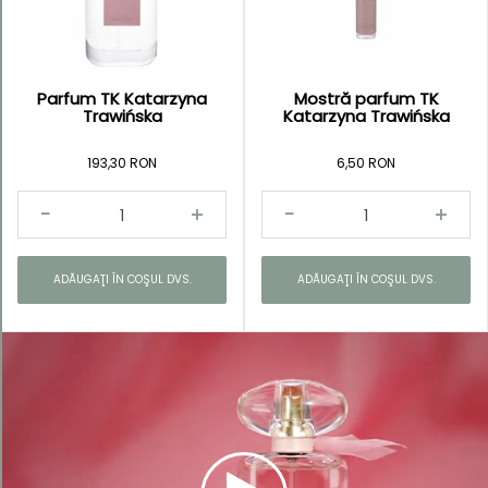
Parfum TK Katarzyna
Mostră parfum TK
Kategorie
Trawińska
Katarzyna Trawińska
TK
193,30 RON
6,50 RON
Katarzyna
Trawińska
Parfumuri
Unique
ADĂUGAŢI ÎN COŞUL DVS.
ADĂUGAŢI ÎN COŞUL DVS.
Collection
Parfumuri
pentru
femei
Parfumuri
pentru
bărbaţi