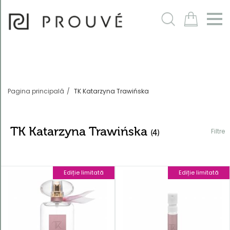
Filtre
m
Pagina principală
TK Katarzyna Trawińska
TK Katarzyna Trawińska
Filtre
(4)
Ediție limitată
Ediție limitată
Ordonează
după
În mod
implicit