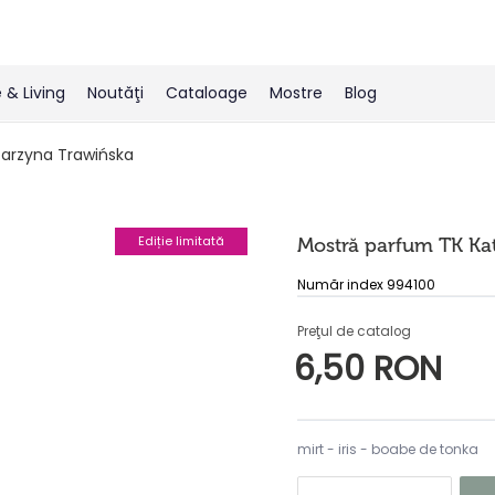
& Living
Noutăţi
Cataloage
Mostre
Blog
arzyna Trawińska
Ediție limitată
Mostră parfum TK Ka
Număr index 994100
Preţul de catalog
6,50 RON
mirt - iris - boabe de tonka