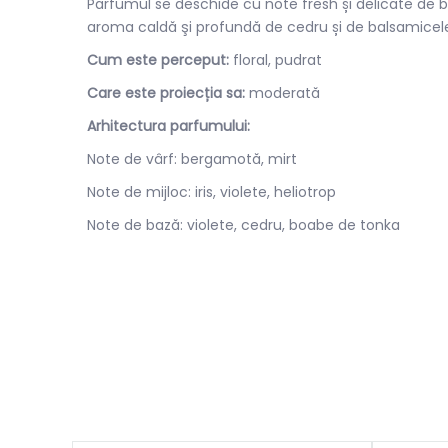
Parfumul se deschide cu note fresh și delicate de be
aroma caldă şi profundă de cedru și de balsamicel
Cum este perceput:
floral, pudrat
Care este proiecția sa:
moderată
Arhitectura parfumului:
Note de vârf: bergamotă, mirt
Note de mijloc: iris, violete, heliotrop
Note de bază: violete, cedru, boabe de tonka