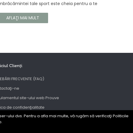
mbrăcămintei tale sport este cheia pentru a te
ucura de confortul și longevitatea hainelor tale. În
cest articol, vă vom spune cum să vă îngrijiți
AFLAŢI MAI MULT
orect îmbrăcămintea sport, astfel încât să își
ăstreze proprietățile chiar și în timpul celor mai
olicitante antrenamente.
iciul Clienţi
EBĂRI FRECVENTE (FAQ)
tactaţi-ne
lamentul site-ului web Prouve
tica de confidenţialitate
er-ului dvs. Pentru a afla mai multe, vă rugăm să verificaţi Politicile
C
b.