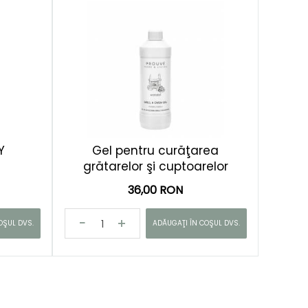
Y
Gel pentru curăţarea
grătarelor şi cuptoarelor
36,00 RON
OŞUL DVS.
ADĂUGAŢI ÎN COŞUL DVS.