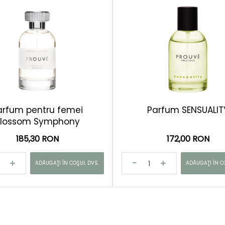
arfum pentru femei
Parfum SENSUALIT
Blossom Symphony
185,30 RON
172,00 RON
ADĂUGAŢI ÎN COŞUL DVS.
ADĂUGAŢI ÎN C