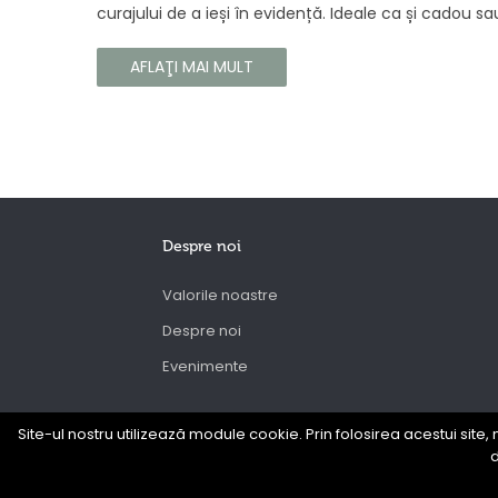
curajului de a ieși în evidență. Ideale ca și cadou sa
ca o completare la propria colecție, aceste
parfumuri sunt dedicate celor care doresc să atra
AFLAŢI MAI MULT
atenția și să emane un caracter unic și puternic.
Despre noi
Valorile noastre
Despre noi
Evenimente
Site-ul nostru utilizează module cookie. Prin folosirea acestui site, 
d