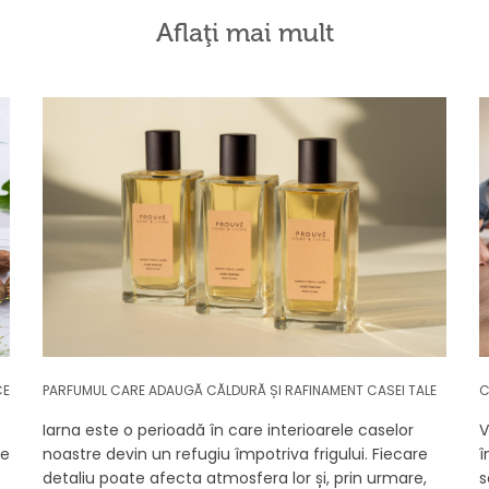
Aflaţi mai mult
CE
PARFUMUL CARE ADAUGĂ CĂLDURĂ ȘI RAFINAMENT CASEI TALE
C
Iarna este o perioadă în care interioarele caselor
V
se
noastre devin un refugiu împotriva frigului. Fiecare
î
detaliu poate afecta atmosfera lor și, prin urmare,
s