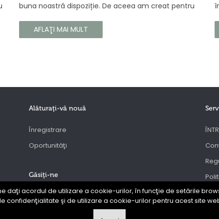
u
buna noastră dispoziție. De aceea am creat pentru
î
tine un parfum Prouvé de interior unic, în ediție
b
gă
limitată, care va învălui fiecare colț al casei tale cu
a
AFLAŢI MAI MULT
căldura și magia aromelor de iarnă. Noua noastră
c
compoziție combină notele picante și lemnoase,
p
pentru a aduce confort și rafinament în interiorul
s
casei tale. Te va face să vrei ca momentele
trecătoare ale iernii să dureze mai mult timp.
Alăturaţi-vă nouă
Serv
Înregistrare
ÎNTR
Oportunităţi
Con
Regu
Găsiţi-ne
Poli
ne daţi acordul de utilizare a cookie-urilor, în funcţie de setările brows
ANP
e confidenţialitate şi de utilizare a cookie-urilor pentru acest site we