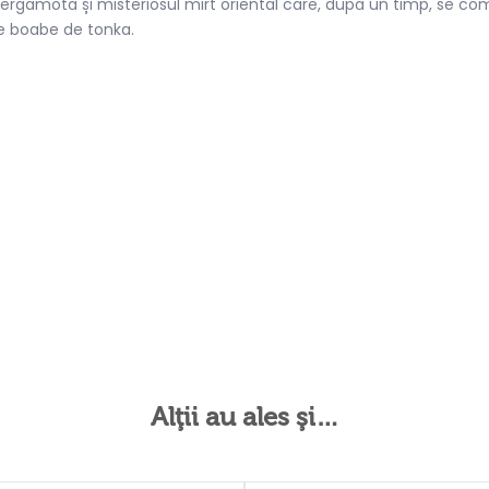
rgamotă și misteriosul mirt oriental care, după un timp, se comb
e boabe de tonka.
Alţii au ales şi…