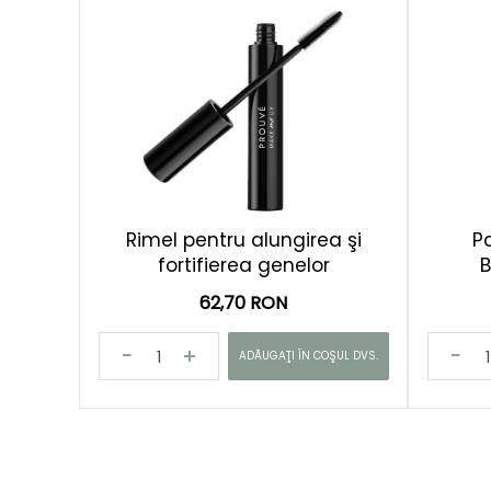
Rimel pentru alungirea şi
P
fortifierea genelor
62,70 RON
ADĂUGAŢI ÎN COŞUL DVS.