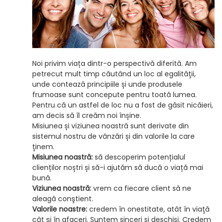
Noi privim viața dintr-o perspectivă diferită. Am
petrecut mult timp căutând un loc al egalităţii,
unde contează principiile și unde produsele
frumoase sunt concepute pentru toată lumea.
Pentru că un astfel de loc nu a fost de găsit nicăieri,
am decis să îl creăm noi înșine.
Misiunea și viziunea noastră sunt derivate din
sistemul nostru de vânzări și din valorile la care
ţinem.
Misiunea noastră:
să descoperim potențialul
clienților noștri și să-i ajutăm să ducă o viață mai
bună.
Viziunea noastră:
vrem ca fiecare client să ne
aleagă conştient.
Valorile noastre:
credem în onestitate, atât în viaţă
cât şi în afaceri. Suntem sinceri și deschiși. Credem