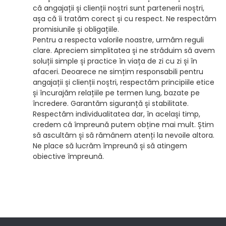
că angajații și clienții noștri sunt partenerii noștri,
așa că îi tratăm corect și cu respect. Ne respectăm
promisiunile și obligațiile.
Pentru a respecta valorile noastre, urmăm reguli
clare. Apreciem simplitatea și ne străduim să avem
soluții simple și practice în viața de zi cu zi și în
afaceri. Deoarece ne simțim responsabili pentru
angajații și clienții noștri, respectăm principiile etice
și încurajăm relațiile pe termen lung, bazate pe
încredere. Garantăm siguranță și stabilitate.
Respectăm individualitatea dar, în același timp,
credem că împreună putem obține mai mult. Știm
să ascultăm și să rămânem atenți la nevoile altora.
Ne place să lucrăm împreună și să atingem
obiective împreună.