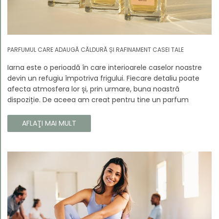
PARFUMUL CARE ADAUGĂ CĂLDURĂ ȘI RAFINAMENT CASEI TALE
Iarna este o perioadă în care interioarele caselor noastre
devin un refugiu împotriva frigului. Fiecare detaliu poate
afecta atmosfera lor și, prin urmare, buna noastră
dispoziție. De aceea am creat pentru tine un parfum
Prouvé de interior unic, în ediție limitată, care va învălui
fiecare colț al casei tale cu căldura și magia aromelor de
AFLAŢI MAI MULT
iarnă. Noua noastră compoziție combină notele picante și
lemnoase, pentru a aduce confort și rafinament în
interiorul casei tale. Te va face să vrei ca momentele
trecătoare ale iernii să dureze mai mult timp.