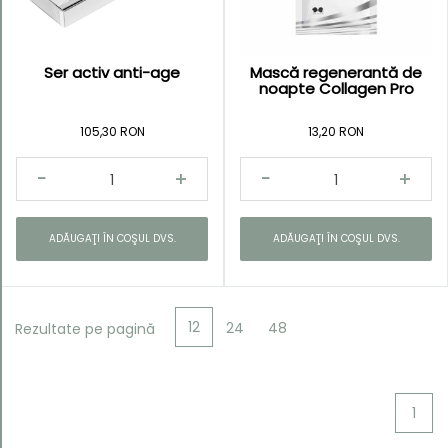
Ser activ anti-age
Mască regenerantă de
noapte Collagen Pro
105,30 RON
13,20 RON
ADĂUGAŢI ÎN COŞUL DVS.
ADĂUGAŢI ÎN COŞUL DVS.
12
24
48
Rezultate pe pagină
1