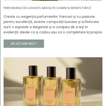
PARFUMURILE EXCLUSIVISTE ABSOLUTE CHARM ȘI INFINITE FORCE
Create cu exigența parfumierilor francezi și cu pasiune
pentru excelență, aceste compoziții luxoase și sofisticate
sunt o expresie a eleganței și a curajului de a ieși în
evidență. Ideale ca și cadou sau ca o completare la propria
colecție, aceste parfumuri sunt dedicate celor care doresc
să atragă atenția și să emane un caracter unic și puternic.
AFLAŢI MAI MULT