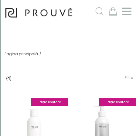
Filtre
m
Pagina principală
Filtre
(4)
Ediție limitată
Ediție limitată
Ordonează
după
În mod
implicit