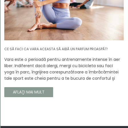
CE SĂ FACI CA VARA ACEASTA SĂ AIBĂ UN PARFUM PROASPĂT!
Vara este o perioadă pentru antrenamente intense în aer
liber. Indiferent dacă alergi, mergi cu bicicleta sau faci
yoga în parc, îngrijirea corespunzătoare a îmbrăcămintei
tale sport este cheia pentru a te bucura de confortul și
longevitatea hainelor tale. În acest articol, vă vom spune
cum să vă îngrijiți corect îmbrăcămintea sport, astfel încât
AFLAŢI MAI MULT
să își păstreze proprietățile chiar și în timpul celor mai
solicitante antrenamente.