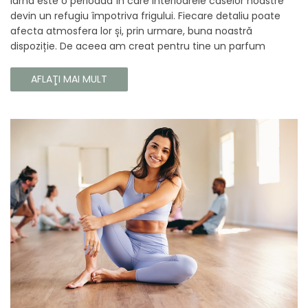
Iarna este o perioadă în care interioarele caselor noastre
devin un refugiu împotriva frigului. Fiecare detaliu poate
afecta atmosfera lor și, prin urmare, buna noastră
dispoziție. De aceea am creat pentru tine un parfum
Prouvé de interior unic, în ediție limitată, care va învălui
fiecare colț al casei tale cu căldura și magia aromelor de
AFLAŢI MAI MULT
iarnă. Noua noastră compoziție combină notele picante și
lemnoase, pentru a aduce confort și rafinament în
interiorul casei tale. Te va face să vrei ca momentele
trecătoare ale iernii să dureze mai mult timp.