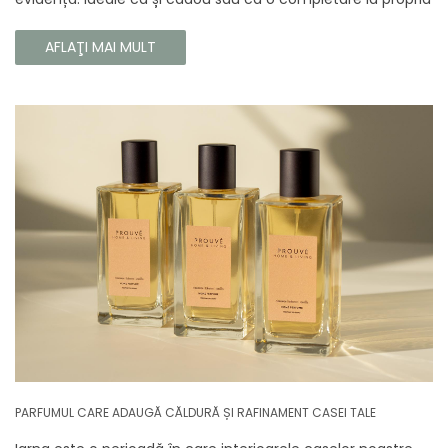
colecție, aceste parfumuri sunt dedicate celor care doresc
să atragă atenția și să emane un caracter unic și puternic.
AFLAŢI MAI MULT
PARFUMUL CARE ADAUGĂ CĂLDURĂ ȘI RAFINAMENT CASEI TALE