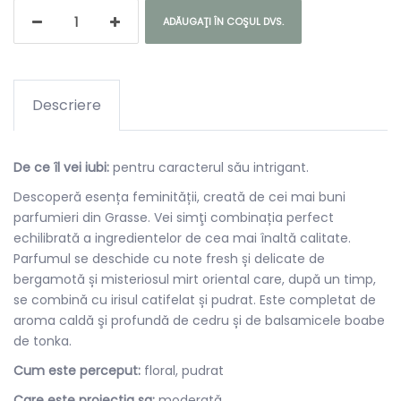
ADĂUGAŢI ÎN COŞUL DVS.
Descriere
De ce îl vei iubi:
pentru caracterul său intrigant.
Descoperă esența feminității, creată de cei mai buni
parfumieri din Grasse. Vei simţi combinația perfect
echilibrată a ingredientelor de cea mai înaltă calitate.
Parfumul se deschide cu note fresh și delicate de
bergamotă și misteriosul mirt oriental care, după un timp,
se combină cu irisul catifelat și pudrat. Este completat de
aroma caldă şi profundă de cedru și de balsamicele boabe
de tonka.
Cum este perceput:
floral, pudrat
Care este proiecția sa:
moderată