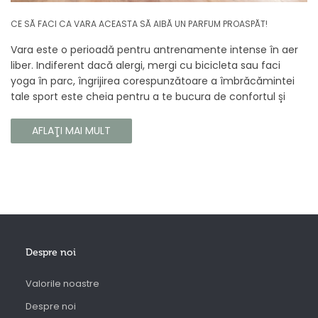
CE SĂ FACI CA VARA ACEASTA SĂ AIBĂ UN PARFUM PROASPĂT!
Vara este o perioadă pentru antrenamente intense în aer
liber. Indiferent dacă alergi, mergi cu bicicleta sau faci
yoga în parc, îngrijirea corespunzătoare a îmbrăcămintei
tale sport este cheia pentru a te bucura de confortul și
longevitatea hainelor tale. În acest articol, vă vom spune
cum să vă îngrijiți corect îmbrăcămintea sport, astfel încât
AFLAŢI MAI MULT
să își păstreze proprietățile chiar și în timpul celor mai
solicitante antrenamente.
Despre noi
Valorile noastre
Despre noi