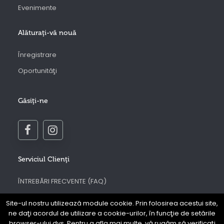
Evenimente
Alăturaţi-vă nouă
Înregistrare
Oportunităţi
Găsiţi-ne
Serviciul Clienţi
ÎNTREBĂRI FRECVENTE (FAQ)
Contactaţi-ne
Site-ul nostru utilizează module cookie. Prin folosirea acestui site,
ne daţi acordul de utilizare a cookie-urilor, în funcţie de setările
Regulamentul site-ului web Prouve
browser-ului dvs. Pentru a afla mai multe, vă rugăm să verificaţi