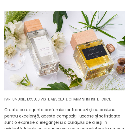
PARFUMURILE EXCLUSIVISTE ABSOLUTE CHARM ȘI INFINITE FORCE
Create cu exigența parfumierilor francezi și cu pasiune
pentru excelență, aceste compoziții luxoase și sofisticate
sunt o expresie a eleganței și a curajului de a ieși în
evidență. Ideale ca și cadou sau ca o completare la propria