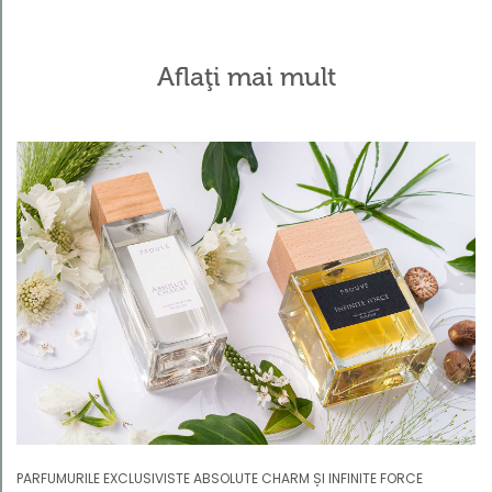
Aflaţi mai mult
Kategorie
Bucătărie
strălucitoare
Baie
curată
Rufe
parfumate
Universale
Green
PARFUMURILE EXCLUSIVISTE ABSOLUTE CHARM ȘI INFINITE FORCE