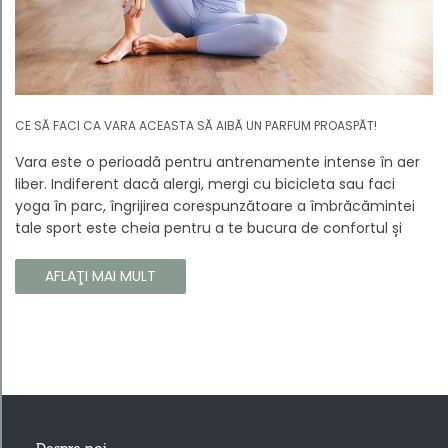
CE SĂ FACI CA VARA ACEASTA SĂ AIBĂ UN PARFUM PROASPĂT!
Vara este o perioadă pentru antrenamente intense în aer
liber. Indiferent dacă alergi, mergi cu bicicleta sau faci
yoga în parc, îngrijirea corespunzătoare a îmbrăcămintei
tale sport este cheia pentru a te bucura de confortul și
longevitatea hainelor tale. În acest articol, vă vom spune
cum să vă îngrijiți corect îmbrăcămintea sport, astfel încât
AFLAŢI MAI MULT
să își păstreze proprietățile chiar și în timpul celor mai
solicitante antrenamente.