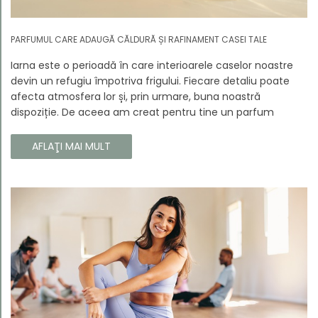
PARFUMUL CARE ADAUGĂ CĂLDURĂ ȘI RAFINAMENT CASEI TALE
Iarna este o perioadă în care interioarele caselor noastre
devin un refugiu împotriva frigului. Fiecare detaliu poate
afecta atmosfera lor și, prin urmare, buna noastră
dispoziție. De aceea am creat pentru tine un parfum
Prouvé de interior unic, în ediție limitată, care va învălui
fiecare colț al casei tale cu căldura și magia aromelor de
AFLAŢI MAI MULT
iarnă. Noua noastră compoziție combină notele picante și
lemnoase, pentru a aduce confort și rafinament în
interiorul casei tale. Te va face să vrei ca momentele
trecătoare ale iernii să dureze mai mult timp.