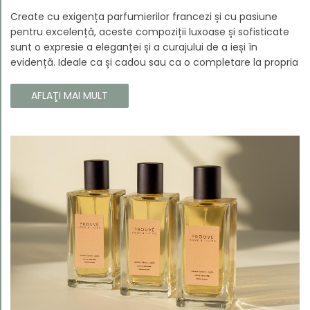
Create cu exigența parfumierilor francezi și cu pasiune
pentru excelență, aceste compoziții luxoase și sofisticate
sunt o expresie a eleganței și a curajului de a ieși în
evidență. Ideale ca și cadou sau ca o completare la propria
colecție, aceste parfumuri sunt dedicate celor care doresc
să atragă atenția și să emane un caracter unic și puternic.
AFLAŢI MAI MULT