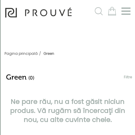
Filtre
m
Pagina principală
Green
Green
Filtre
(0)
Ne pare rău, nu a fost găsit niciun
Ordonează
după
produs. Vă rugăm să încercaţi din
În mod
nou, cu alte cuvinte cheie.
implicit