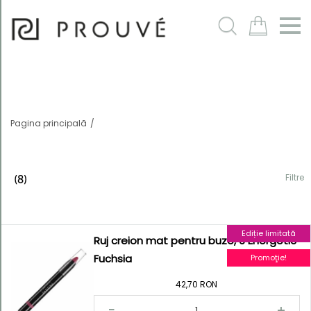
Filtre
m
Pagina principală
Filtre
(8)
Ediție limitată
Ordonează
Ruj creion mat pentru buze, 6 Energetic
după
Fuchsia
Promoţie!
Numele în
42,70 RON
ordine