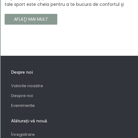
tale sport este cheia pentru a te bucura de confortul și
longevitatea hainelor tale. În acest articol, vă vom spune
cum să vă îngrijiți corect îmbrăcămintea sport, astfel încât
AFLAŢI MAI MULT
să își păstreze proprietățile chiar și în timpul celor mai
solicitante antrenamente.
Despre noi
Valorile noastre
Despre noi
Evenimente
Alăturaţi-vă nouă
Înregistrare