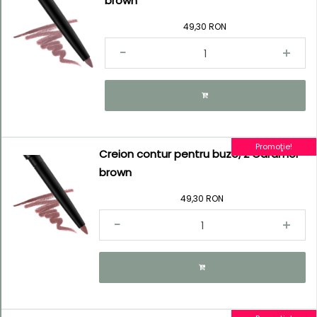
brown
49,30 RON
Promoţie!
Creion contur pentru buze, 2 Caramel
brown
49,30 RON