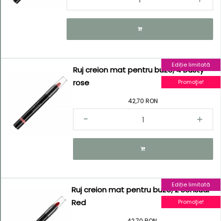
descrescătoare
Ediție limitată
Ruj creion mat pentru buze, 4 Dusty
Kategorie
rose
Promoţie!
42,70 RON
Ediție limitată
Ruj creion mat pentru buze, 2 Sensual
Red
Promoţie!
42,70 RON