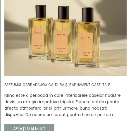
PARFUMUL CARE ADAUGĂ CĂLDURĂ ȘI RAFINAMENT CASEI TALE
Iarna este o perioadă în care interioarele caselor noastre
devin un refugiu împotriva frigului. Fiecare detaliu poate
afecta atmosfera lor și, prin urmare, buna noastră
dispoziție. De aceea am creat pentru tine un parfum
Prouvé de interior unic, în ediție limitată, care va învălui
fiecare colț al casei tale cu căldura și magia aromelor de
AFLAŢI MAI MULT