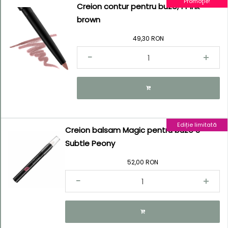
Promoţie!
Creion contur pentru buze, 1 Pink
brown
49,30 RON
Ediție limitată
Creion balsam Magic pentru buze 3 -
Subtle Peony
52,00 RON