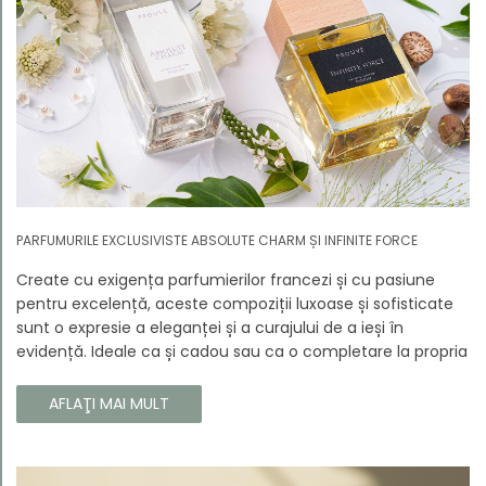
PARFUMURILE EXCLUSIVISTE ABSOLUTE CHARM ȘI INFINITE FORCE
Create cu exigența parfumierilor francezi și cu pasiune
pentru excelență, aceste compoziții luxoase și sofisticate
sunt o expresie a eleganței și a curajului de a ieși în
evidență. Ideale ca și cadou sau ca o completare la propria
colecție, aceste parfumuri sunt dedicate celor care doresc
să atragă atenția și să emane un caracter unic și puternic.
AFLAŢI MAI MULT