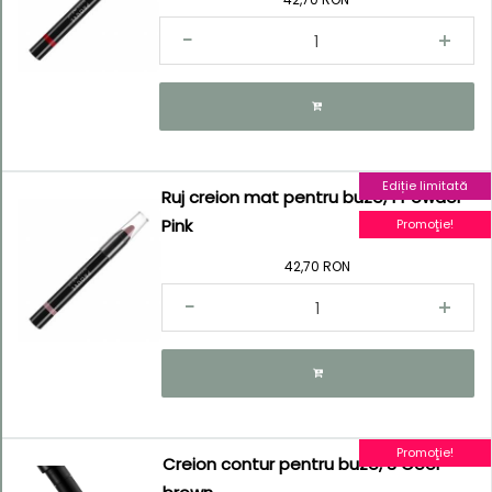
Ediție limitată
Ruj creion mat pentru buze, 1 Powder
Pink
Promoţie!
42,70 RON
Promoţie!
Creion contur pentru buze, 3 Cool