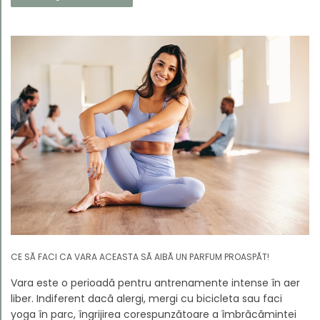
iarnă. Noua noastră compoziție combină notele picante și
lemnoase, pentru a aduce confort și rafinament în
interiorul casei tale. Te va face să vrei ca momentele
trecătoare ale iernii să dureze mai mult timp.
CE SĂ FACI CA VARA ACEASTA SĂ AIBĂ UN PARFUM PROASPĂT!
Vara este o perioadă pentru antrenamente intense în aer
liber. Indiferent dacă alergi, mergi cu bicicleta sau faci
yoga în parc, îngrijirea corespunzătoare a îmbrăcămintei