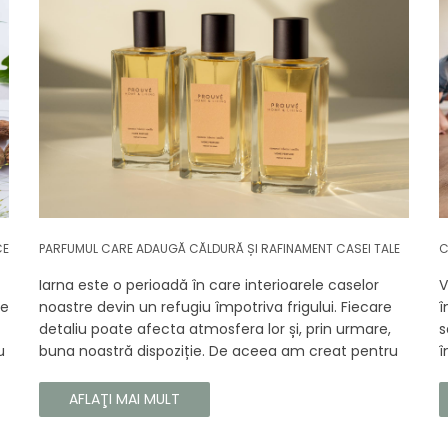
CE
PARFUMUL CARE ADAUGĂ CĂLDURĂ ȘI RAFINAMENT CASEI TALE
C
Iarna este o perioadă în care interioarele caselor
V
se
noastre devin un refugiu împotriva frigului. Fiecare
î
detaliu poate afecta atmosfera lor și, prin urmare,
s
u
buna noastră dispoziție. De aceea am creat pentru
î
tine un parfum Prouvé de interior unic, în ediție
b
gă
limitată, care va învălui fiecare colț al casei tale cu
a
AFLAŢI MAI MULT
căldura și magia aromelor de iarnă. Noua noastră
c
compoziție combină notele picante și lemnoase,
p