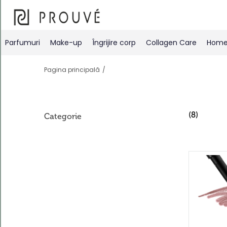
Filtre
Parfumuri
Make-up
Îngrijire corp
Collagen Care
Home 
Pagina principală
(8)
Categorie
Ordonează
după
În mod
implicit