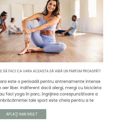
E SĂ FACI CA VARA ACEASTA SĂ AIBĂ UN PARFUM PROASPĂT!
ara este o perioadă pentru antrenamente intense
n aer liber. Indiferent dacă alergi, mergi cu bicicleta
au faci yoga în parc, îngrijirea corespunzătoare a
mbrăcămintei tale sport este cheia pentru a te
ucura de confortul și longevitatea hainelor tale. În
cest articol, vă vom spune cum să vă îngrijiți
AFLAŢI MAI MULT
orect îmbrăcămintea sport, astfel încât să își
ăstreze proprietățile chiar și în timpul celor mai