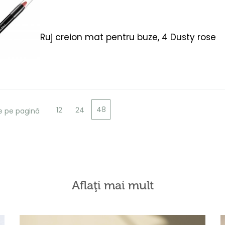
Ruj creion mat pentru buze, 4 Dusty rose
48
12
24
e pe pagină
Aflaţi mai mult