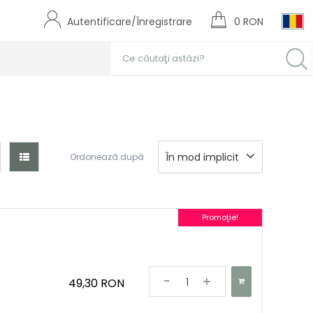
Autentificare/Înregistrare
0 RON
În mod implicit
Ordonează după
Promoţie!
49,30 RON