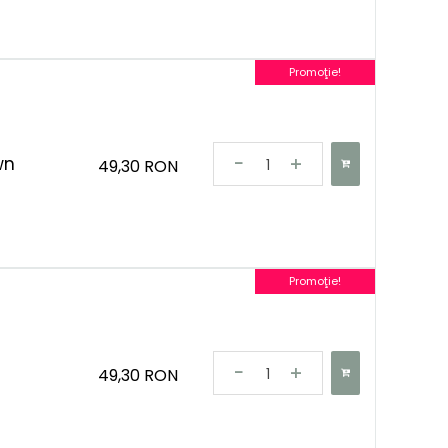
Promoţie!
wn
49,30 RON
Promoţie!
49,30 RON