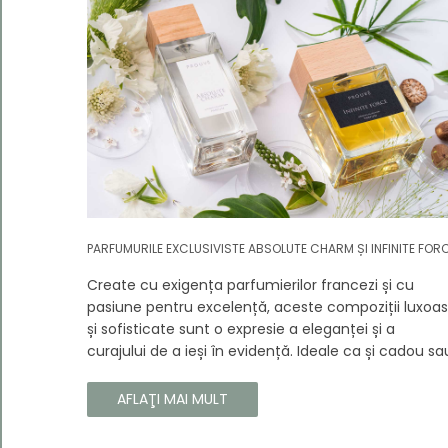
PARFUMURILE EXCLUSIVISTE ABSOLUTE CHARM ȘI INFINITE FOR
Create cu exigența parfumierilor francezi și cu
pasiune pentru excelență, aceste compoziții luxoa
și sofisticate sunt o expresie a eleganței și a
curajului de a ieși în evidență. Ideale ca și cadou sa
ca o completare la propria colecție, aceste
parfumuri sunt dedicate celor care doresc să atra
AFLAŢI MAI MULT
atenția și să emane un caracter unic și puternic.