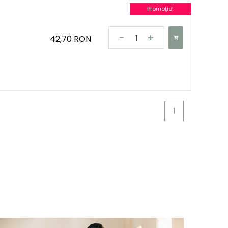
Promoţie!
42,70 RON
1