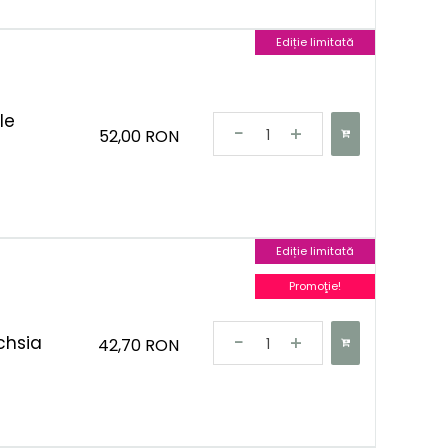
Ediție limitată
le
52,00 RON
Ediție limitată
Promoţie!
chsia
42,70 RON