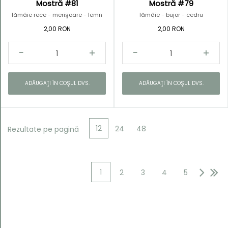
Mostră #81
Mostră #79
lămâie rece - merişoare - lemn
lămâie - bujor - cedru
alb
2,00 RON
2,00 RON
ADĂUGAŢI ÎN COŞUL DVS.
ADĂUGAŢI ÎN COŞUL DVS.
12
24
48
Rezultate pe pagină
1
2
3
4
5