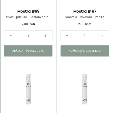
Mostră #89
Mostră # 87
fructul pasiunii - lăcrămioare -
iasomie - lavandă - vanilie
lemn de santal
2,00 RON
2,00 RON
ADĂUGAŢI ÎN COŞUL DVS.
ADĂUGAŢI ÎN COŞUL DVS.