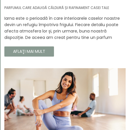
PARFUMUL CARE ADAUGĂ CĂLDURĂ ȘI RAFINAMENT CASEI TALE
Iarna este o perioadă în care interioarele caselor noastre
devin un refugiu împotriva frigului. Fiecare detaliu poate
afecta atmosfera lor și, prin urmare, buna noastră
dispoziție. De aceea am creat pentru tine un parfum
Prouvé de interior unic, în ediție limitată, care va învălui
fiecare colț al casei tale cu căldura și magia aromelor de
AFLAŢI MAI MULT
iarnă. Noua noastră compoziție combină notele picante și
lemnoase, pentru a aduce confort și rafinament în
interiorul casei tale. Te va face să vrei ca momentele
trecătoare ale iernii să dureze mai mult timp.