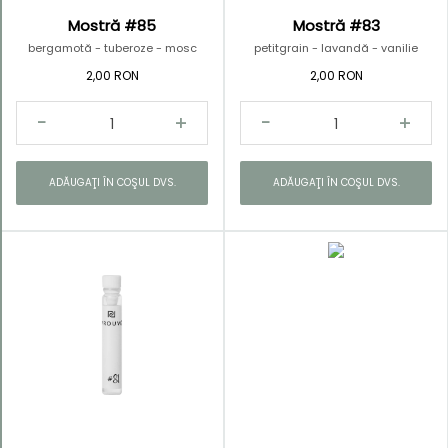
Mostră #85
Mostră #83
bergamotă - tuberoze - mosc
petitgrain - lavandă - vanilie
2,00 RON
2,00 RON
ADĂUGAŢI ÎN COŞUL DVS.
ADĂUGAŢI ÎN COŞUL DVS.