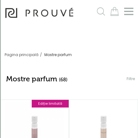
Filtre
m
Pagina principală
Mostre parfum
Mostre parfum
Filtre
(68)
Ediție limitată
Ordonează
după
Cod produs
descrescător