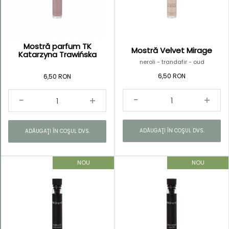
Mostră parfum TK
Mostră Velvet Mirage
Kategorie
Katarzyna Trawińska
neroli - trandafir - oud
Mostre
6,50 RON
6,50 RON
parfum
ADĂUGAŢI ÎN COŞUL DVS.
ADĂUGAŢI ÎN COŞUL DVS.
NOU
NOU