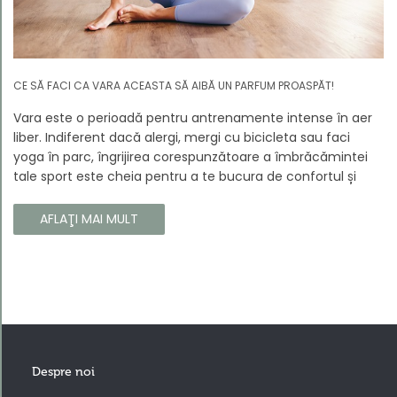
CE SĂ FACI CA VARA ACEASTA SĂ AIBĂ UN PARFUM PROASPĂT!
Vara este o perioadă pentru antrenamente intense în aer
liber. Indiferent dacă alergi, mergi cu bicicleta sau faci
yoga în parc, îngrijirea corespunzătoare a îmbrăcămintei
tale sport este cheia pentru a te bucura de confortul și
longevitatea hainelor tale. În acest articol, vă vom spune
cum să vă îngrijiți corect îmbrăcămintea sport, astfel încât
AFLAŢI MAI MULT
să își păstreze proprietățile chiar și în timpul celor mai
solicitante antrenamente.
Despre noi