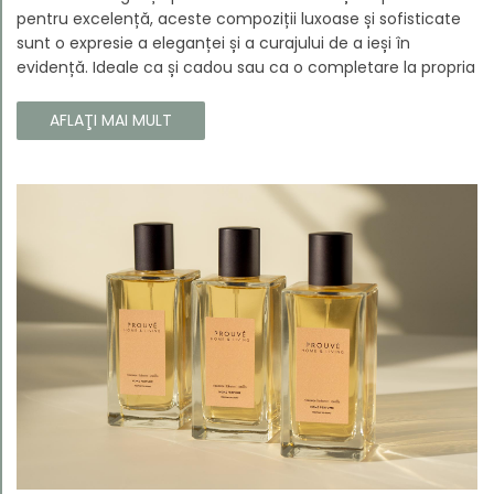
pentru excelență, aceste compoziții luxoase și sofisticate
sunt o expresie a eleganței și a curajului de a ieși în
evidență. Ideale ca și cadou sau ca o completare la propria
colecție, aceste parfumuri sunt dedicate celor care doresc
să atragă atenția și să emane un caracter unic și puternic.
AFLAŢI MAI MULT