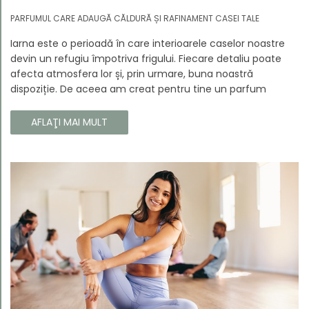
PARFUMUL CARE ADAUGĂ CĂLDURĂ ȘI RAFINAMENT CASEI TALE
Iarna este o perioadă în care interioarele caselor noastre
devin un refugiu împotriva frigului. Fiecare detaliu poate
afecta atmosfera lor și, prin urmare, buna noastră
dispoziție. De aceea am creat pentru tine un parfum
Prouvé de interior unic, în ediție limitată, care va învălui
fiecare colț al casei tale cu căldura și magia aromelor de
AFLAŢI MAI MULT
iarnă. Noua noastră compoziție combină notele picante și
lemnoase, pentru a aduce confort și rafinament în
interiorul casei tale. Te va face să vrei ca momentele
trecătoare ale iernii să dureze mai mult timp.