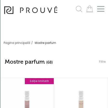
Filtre
m
Pagina principală
Mostre parfum
Mostre parfum
Filtre
(68)
Ediție limitată
Ordonează
după
Cod produs
descrescător