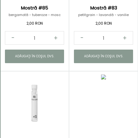
Mostră #85
Mostră #83
bergamotă - tuberoze - mosc
petitgrain - lavandă - vanilie
2,00 RON
2,00 RON
ADĂUGAŢI ÎN COŞUL DVS.
ADĂUGAŢI ÎN COŞUL DVS.