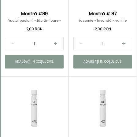
Mostră #89
Mostră # 87
fructul pasiunii - lăcrămioare -
iasomie - lavandă - vanilie
lemn de santal
2,00 RON
2,00 RON
ADĂUGAŢI ÎN COŞUL DVS.
ADĂUGAŢI ÎN COŞUL DVS.