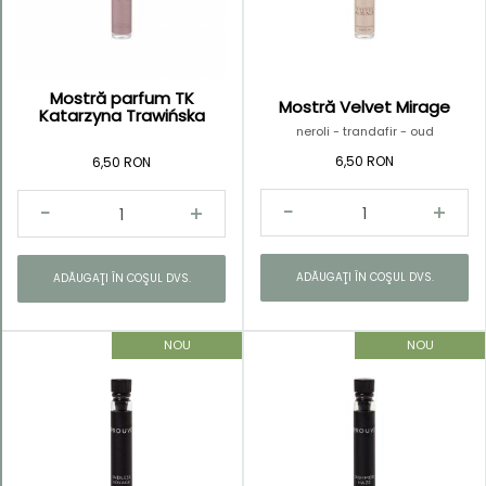
Mostră parfum TK
Mostră Velvet Mirage
Kategorie
Katarzyna Trawińska
neroli - trandafir - oud
Mostre
6,50 RON
6,50 RON
parfum
ADĂUGAŢI ÎN COŞUL DVS.
ADĂUGAŢI ÎN COŞUL DVS.
NOU
NOU