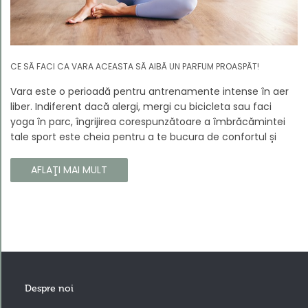
CE SĂ FACI CA VARA ACEASTA SĂ AIBĂ UN PARFUM PROASPĂT!
Vara este o perioadă pentru antrenamente intense în aer
liber. Indiferent dacă alergi, mergi cu bicicleta sau faci
yoga în parc, îngrijirea corespunzătoare a îmbrăcămintei
tale sport este cheia pentru a te bucura de confortul și
longevitatea hainelor tale. În acest articol, vă vom spune
cum să vă îngrijiți corect îmbrăcămintea sport, astfel încât
AFLAŢI MAI MULT
să își păstreze proprietățile chiar și în timpul celor mai
solicitante antrenamente.
Despre noi