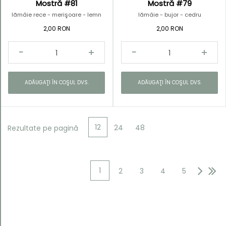
Mostră #81
Mostră #79
lămâie rece - merişoare - lemn
lămâie - bujor - cedru
alb
2,00 RON
2,00 RON
ADĂUGAŢI ÎN COŞUL DVS.
ADĂUGAŢI ÎN COŞUL DVS.
12
24
48
Rezultate pe pagină
1
2
3
4
5