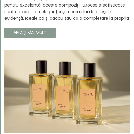
pentru excelență, aceste compoziții luxoase și sofisticate
sunt o expresie a eleganței și a curajului de a ieși în
evidență. Ideale ca și cadou sau ca o completare la propria
colecție, aceste parfumuri sunt dedicate celor care doresc
să atragă atenția și să emane un caracter unic și puternic.
AFLAŢI MAI MULT