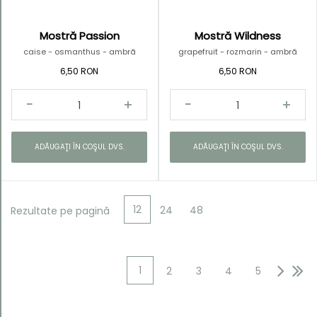
Mostră Passion
Mostră Wildness
caise - osmanthus - ambră
grapefruit - rozmarin - ambră
6,50 RON
6,50 RON
ADĂUGAŢI ÎN COŞUL DVS.
ADĂUGAŢI ÎN COŞUL DVS.
12
24
48
Rezultate pe pagină
1
2
3
4
5