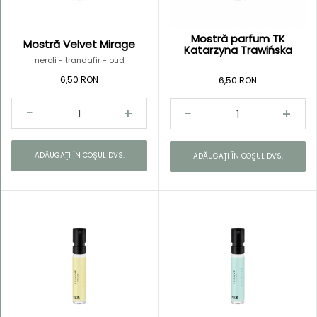
Mostră parfum TK
Mostră Velvet Mirage
Katarzyna Trawińska
neroli - trandafir - oud
6,50 RON
6,50 RON
ADĂUGAŢI ÎN COŞUL DVS.
ADĂUGAŢI ÎN COŞUL DVS.