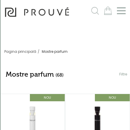
Filtre
m
Pagina principală
Mostre parfum
Mostre parfum
Filtre
(68)
NOU
NOU
Ordonează
după
În mod
implicit