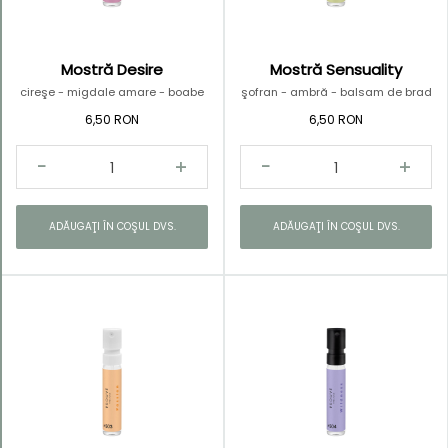
Mostră Desire
Mostră Sensuality
cireşe - migdale amare - boabe
şofran - ambră - balsam de brad
de tonka
6,50 RON
6,50 RON
ADĂUGAŢI ÎN COŞUL DVS.
ADĂUGAŢI ÎN COŞUL DVS.