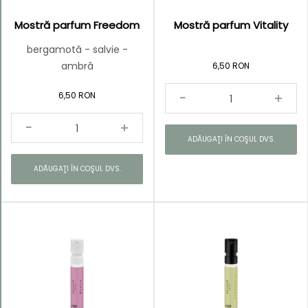
Mostră parfum Freedom
Mostră parfum Vitality
bergamotă - salvie -
ambră
6,50 RON
6,50 RON
ADĂUGAŢI ÎN COŞUL DVS.
ADĂUGAŢI ÎN COŞUL DVS.