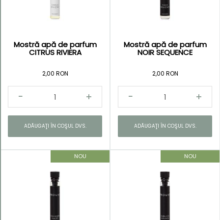
Mostră apă de parfum
Mostră apă de parfum
Kategorie
CITRUS RIVIERA
NOIR SEQUENCE
Mostre
2,00 RON
2,00 RON
parfum
ADĂUGAŢI ÎN COŞUL DVS.
ADĂUGAŢI ÎN COŞUL DVS.
NOU
NOU