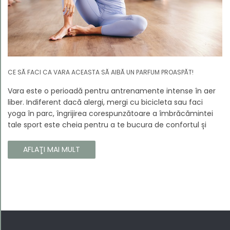
CE SĂ FACI CA VARA ACEASTA SĂ AIBĂ UN PARFUM PROASPĂT!
Vara este o perioadă pentru antrenamente intense în aer
liber. Indiferent dacă alergi, mergi cu bicicleta sau faci
yoga în parc, îngrijirea corespunzătoare a îmbrăcămintei
tale sport este cheia pentru a te bucura de confortul și
longevitatea hainelor tale. În acest articol, vă vom spune
cum să vă îngrijiți corect îmbrăcămintea sport, astfel încât
AFLAŢI MAI MULT
să își păstreze proprietățile chiar și în timpul celor mai
solicitante antrenamente.