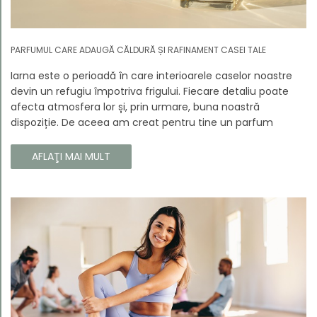
PARFUMUL CARE ADAUGĂ CĂLDURĂ ȘI RAFINAMENT CASEI TALE
Iarna este o perioadă în care interioarele caselor noastre
devin un refugiu împotriva frigului. Fiecare detaliu poate
afecta atmosfera lor și, prin urmare, buna noastră
dispoziție. De aceea am creat pentru tine un parfum
Prouvé de interior unic, în ediție limitată, care va învălui
fiecare colț al casei tale cu căldura și magia aromelor de
AFLAŢI MAI MULT
iarnă. Noua noastră compoziție combină notele picante și
lemnoase, pentru a aduce confort și rafinament în
interiorul casei tale. Te va face să vrei ca momentele
trecătoare ale iernii să dureze mai mult timp.