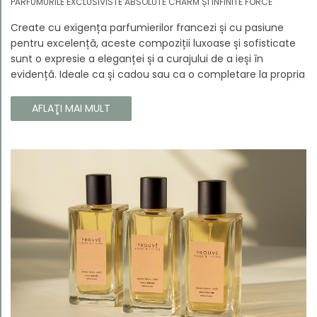
PARFUMURILE EXCLUSIVISTE ABSOLUTE CHARM ȘI INFINITE FORCE
Create cu exigența parfumierilor francezi și cu pasiune
pentru excelență, aceste compoziții luxoase și sofisticate
sunt o expresie a eleganței și a curajului de a ieși în
evidență. Ideale ca și cadou sau ca o completare la propria
colecție, aceste parfumuri sunt dedicate celor care doresc
să atragă atenția și să emane un caracter unic și puternic.
AFLAŢI MAI MULT