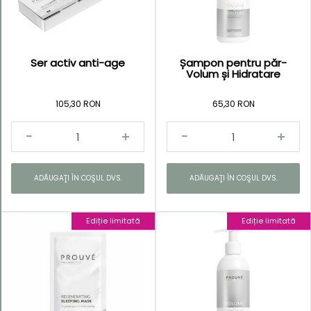
descrescătoare
Ser activ anti-age
Șampon pentru păr-
Volum și Hidratare
Kategorie
105,30 RON
65,30 RON
ADĂUGAŢI ÎN COŞUL DVS.
ADĂUGAŢI ÎN COŞUL DVS.
Ediție limitată
Ediție limitată