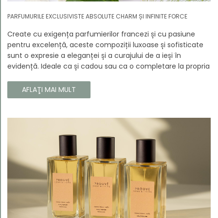
PARFUMURILE EXCLUSIVISTE ABSOLUTE CHARM ȘI INFINITE FORCE
Create cu exigența parfumierilor francezi și cu pasiune
pentru excelență, aceste compoziții luxoase și sofisticate
sunt o expresie a eleganței și a curajului de a ieși în
evidență. Ideale ca și cadou sau ca o completare la propria
colecție, aceste parfumuri sunt dedicate celor care doresc
să atragă atenția și să emane un caracter unic și puternic.
AFLAŢI MAI MULT