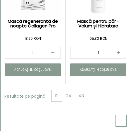
Mască regenerantă de
Mască pentru păr -
noapte Collagen Pro
Volum și Hidratare
13,20 RON
65,30 RON
ADĂUGAŢI ÎN COŞUL DVS.
ADĂUGAŢI ÎN COŞUL DVS.
12
24
48
Rezultate pe pagină
1