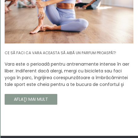
CE SĂ FACI CA VARA ACEASTA SĂ AIBĂ UN PARFUM PROASPĂT!
Vara este o perioadă pentru antrenamente intense în aer
liber. Indiferent dacă alergi, mergi cu bicicleta sau faci
yoga în parc, îngrijirea corespunzătoare a îmbrăcămintei
tale sport este cheia pentru a te bucura de confortul și
longevitatea hainelor tale. În acest articol, vă vom spune
cum să vă îngrijiți corect îmbrăcămintea sport, astfel încât
AFLAŢI MAI MULT
să își păstreze proprietățile chiar și în timpul celor mai
solicitante antrenamente.