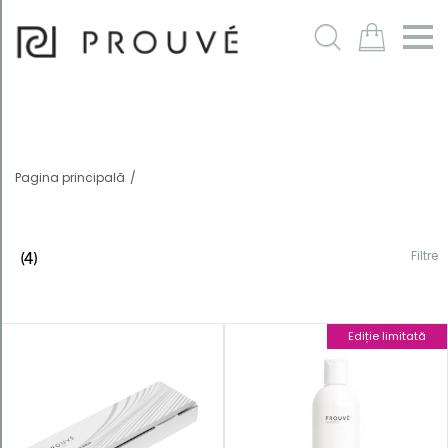
Filtre
m
Pagina principală
Filtre
(4)
Ediție limitată
Ordonează
după
Numele în
ordine