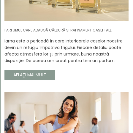
PARFUMUL CARE ADAUGĂ CĂLDURĂ ȘI RAFINAMENT CASEI TALE
Iarna este o perioadă în care interioarele caselor noastre
devin un refugiu împotriva frigului. Fiecare detaliu poate
afecta atmosfera lor și, prin urmare, buna noastră
dispoziție. De aceea am creat pentru tine un parfum
Prouvé de interior unic, în ediție limitată, care va învălui
fiecare colț al casei tale cu căldura și magia aromelor de
AFLAŢI MAI MULT
iarnă. Noua noastră compoziție combină notele picante și
lemnoase, pentru a aduce confort și rafinament în
interiorul casei tale. Te va face să vrei ca momentele
trecătoare ale iernii să dureze mai mult timp.