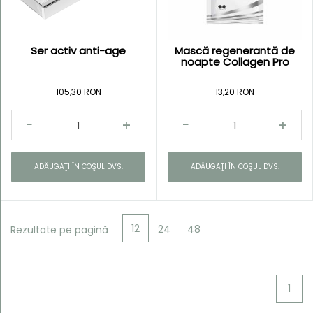
Ser activ anti-age
Mască regenerantă de
noapte Collagen Pro
105,30 RON
13,20 RON
ADĂUGAŢI ÎN COŞUL DVS.
ADĂUGAŢI ÎN COŞUL DVS.
12
24
48
Rezultate pe pagină
1