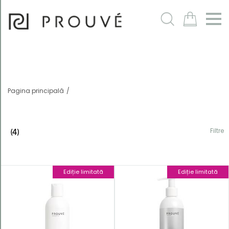
Filtre
m
Pagina principală
Filtre
(4)
Ediție limitată
Ediție limitată
Ordonează
după
Cod
produs