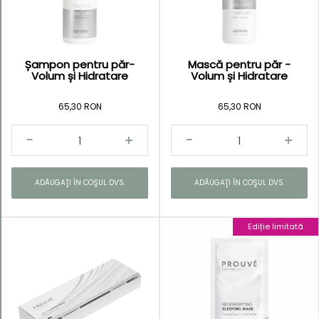
crescător
Șampon pentru păr-
Mască pentru păr -
Volum și Hidratare
Volum și Hidratare
Kategorie
65,30 RON
65,30 RON
ADĂUGAŢI ÎN COŞUL DVS.
ADĂUGAŢI ÎN COŞUL DVS.
Ediție limitată