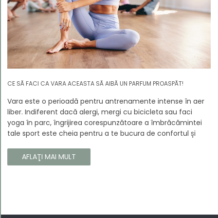
CE SĂ FACI CA VARA ACEASTA SĂ AIBĂ UN PARFUM PROASPĂT!
Vara este o perioadă pentru antrenamente intense în aer
liber. Indiferent dacă alergi, mergi cu bicicleta sau faci
yoga în parc, îngrijirea corespunzătoare a îmbrăcămintei
tale sport este cheia pentru a te bucura de confortul și
longevitatea hainelor tale. În acest articol, vă vom spune
cum să vă îngrijiți corect îmbrăcămintea sport, astfel încât
AFLAŢI MAI MULT
să își păstreze proprietățile chiar și în timpul celor mai
solicitante antrenamente.