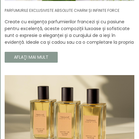
PARFUMURILE EXCLUSIVISTE ABSOLUTE CHARM ȘI INFINITE FORCE
Create cu exigența parfumierilor francezi și cu pasiune
pentru excelență, aceste compoziții luxoase și sofisticate
sunt o expresie a eleganței și a curajului de a ieși în
evidență. Ideale ca și cadou sau ca o completare la propria
colecție, aceste parfumuri sunt dedicate celor care doresc
să atragă atenția și să emane un caracter unic și puternic.
AFLAŢI MAI MULT