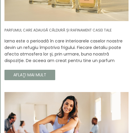
PARFUMUL CARE ADAUGĂ CĂLDURĂ ȘI RAFINAMENT CASEI TALE
Iarna este o perioadă în care interioarele caselor noastre
devin un refugiu împotriva frigului. Fiecare detaliu poate
afecta atmosfera lor și, prin urmare, buna noastră
dispoziție. De aceea am creat pentru tine un parfum
Prouvé de interior unic, în ediție limitată, care va învălui
fiecare colț al casei tale cu căldura și magia aromelor de
AFLAŢI MAI MULT
iarnă. Noua noastră compoziție combină notele picante și
lemnoase, pentru a aduce confort și rafinament în
interiorul casei tale. Te va face să vrei ca momentele
trecătoare ale iernii să dureze mai mult timp.