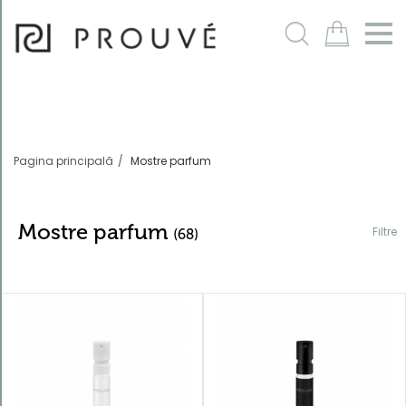
Filtre
m
Pagina principală
Mostre parfum
Mostre parfum
Filtre
(68)
Ordonează
după
În mod
implicit