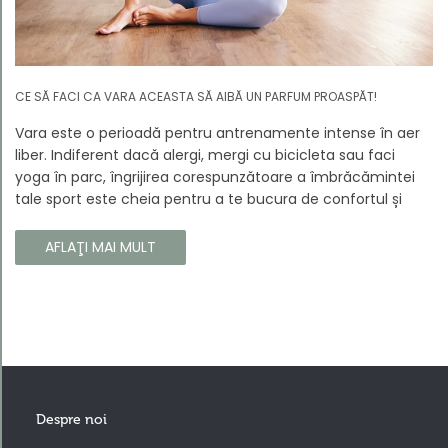
CE SĂ FACI CA VARA ACEASTA SĂ AIBĂ UN PARFUM PROASPĂT!
Vara este o perioadă pentru antrenamente intense în aer
liber. Indiferent dacă alergi, mergi cu bicicleta sau faci
yoga în parc, îngrijirea corespunzătoare a îmbrăcămintei
tale sport este cheia pentru a te bucura de confortul și
longevitatea hainelor tale. În acest articol, vă vom spune
cum să vă îngrijiți corect îmbrăcămintea sport, astfel încât
AFLAŢI MAI MULT
să își păstreze proprietățile chiar și în timpul celor mai
solicitante antrenamente.
Despre noi