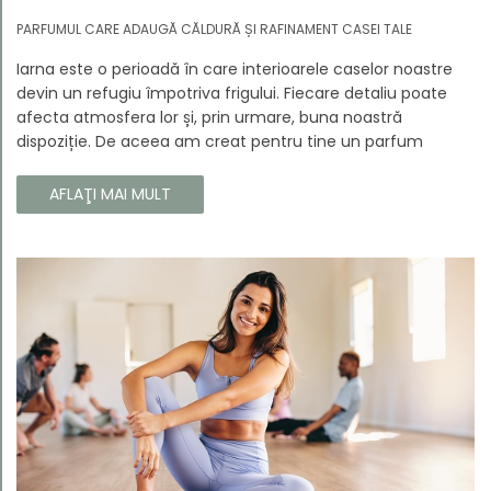
PARFUMUL CARE ADAUGĂ CĂLDURĂ ȘI RAFINAMENT CASEI TALE
Iarna este o perioadă în care interioarele caselor noastre
devin un refugiu împotriva frigului. Fiecare detaliu poate
afecta atmosfera lor și, prin urmare, buna noastră
dispoziție. De aceea am creat pentru tine un parfum
Prouvé de interior unic, în ediție limitată, care va învălui
fiecare colț al casei tale cu căldura și magia aromelor de
AFLAŢI MAI MULT
iarnă. Noua noastră compoziție combină notele picante și
lemnoase, pentru a aduce confort și rafinament în
interiorul casei tale. Te va face să vrei ca momentele
trecătoare ale iernii să dureze mai mult timp.