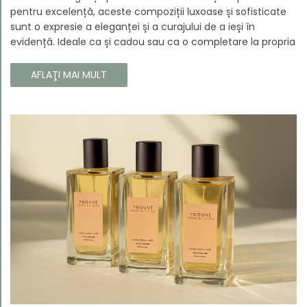
pentru excelență, aceste compoziții luxoase și sofisticate
sunt o expresie a eleganței și a curajului de a ieși în
evidență. Ideale ca și cadou sau ca o completare la propria
colecție, aceste parfumuri sunt dedicate celor care doresc
să atragă atenția și să emane un caracter unic și puternic.
AFLAŢI MAI MULT