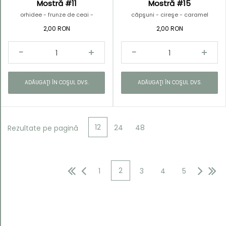
Mostră #11
Mostră #15
orhidee - frunze de ceai -
căpşuni - cireşe - caramel
bergamotă
2,00 RON
2,00 RON
ADĂUGAŢI ÎN COŞUL DVS.
ADĂUGAŢI ÎN COŞUL DVS.
12
24
48
Rezultate pe pagină
2
1
3
4
5