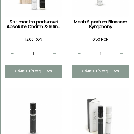
Set mostre parfumuri
Mostră parfum Blossom
Absolute Charm & Infin...
Symphony
12,00 RON
6,50 RON
ADĂUGAŢI ÎN COŞUL DVS.
ADĂUGAŢI ÎN COŞUL DVS.