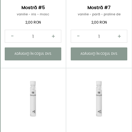
Mostră #5
Mostră #7
vanilie - iris - mosc
vanilie - pară - praline de
ciocolată
2,00 RON
2,00 RON
ADĂUGAŢI ÎN COŞUL DVS.
ADĂUGAŢI ÎN COŞUL DVS.