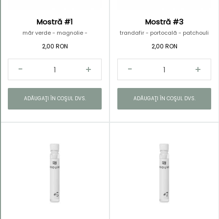
Mostră #1
Mostră #3
măr verde - magnolie -
trandafir - portocală - patchouli
castravete
2,00 RON
2,00 RON
ADĂUGAŢI ÎN COŞUL DVS.
ADĂUGAŢI ÎN COŞUL DVS.