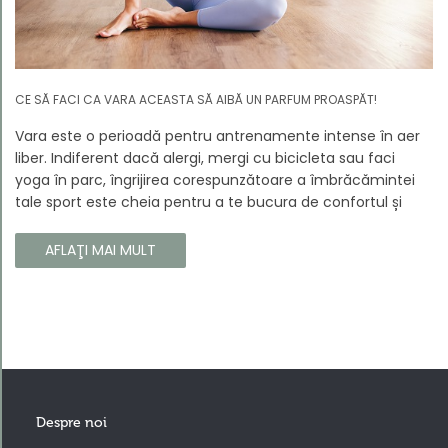
CE SĂ FACI CA VARA ACEASTA SĂ AIBĂ UN PARFUM PROASPĂT!
Vara este o perioadă pentru antrenamente intense în aer
liber. Indiferent dacă alergi, mergi cu bicicleta sau faci
yoga în parc, îngrijirea corespunzătoare a îmbrăcămintei
tale sport este cheia pentru a te bucura de confortul și
longevitatea hainelor tale. În acest articol, vă vom spune
cum să vă îngrijiți corect îmbrăcămintea sport, astfel încât
AFLAŢI MAI MULT
să își păstreze proprietățile chiar și în timpul celor mai
solicitante antrenamente.
Despre noi