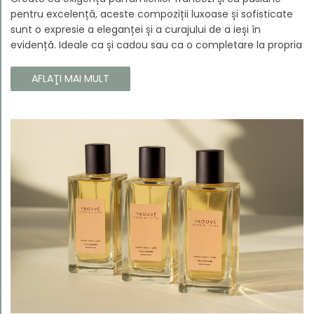
pentru excelență, aceste compoziții luxoase și sofisticate
sunt o expresie a eleganței și a curajului de a ieși în
evidență. Ideale ca și cadou sau ca o completare la propria
colecție, aceste parfumuri sunt dedicate celor care doresc
să atragă atenția și să emane un caracter unic și puternic.
AFLAŢI MAI MULT