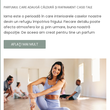
PARFUMUL CARE ADAUGĂ CĂLDURĂ ȘI RAFINAMENT CASEI TALE
Iarna este o perioadă în care interioarele caselor noastre
devin un refugiu împotriva frigului. Fiecare detaliu poate
afecta atmosfera lor și, prin urmare, buna noastră
dispoziție. De aceea am creat pentru tine un parfum
Prouvé de interior unic, în ediție limitată, care va învălui
fiecare colț al casei tale cu căldura și magia aromelor de
AFLAŢI MAI MULT
iarnă. Noua noastră compoziție combină notele picante și
lemnoase, pentru a aduce confort și rafinament în
interiorul casei tale. Te va face să vrei ca momentele
trecătoare ale iernii să dureze mai mult timp.