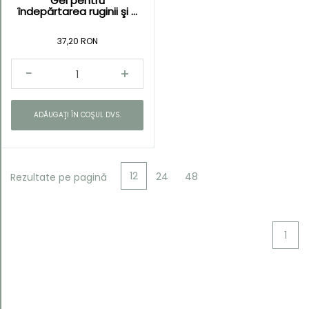
Gel pentru
îndepărtarea ruginii şi ...
37,20 RON
ADĂUGAŢI ÎN COŞUL DVS.
12
24
48
Rezultate pe pagină
1