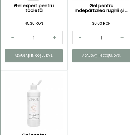
Gel expert pentru
Gel pentru
toaletă
îndepărtarea ruginii şi ...
45,30 RON
36,00 RON
ADĂUGAŢI ÎN COŞUL DVS.
ADĂUGAŢI ÎN COŞUL DVS.