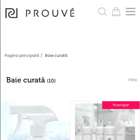
Filtre
m
Pagina principală
Baie curată
Baie curată
Filtre
(10)
Promoţie!
Ordonează
după
În mod
implicit