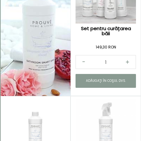
Set pentru curățarea
Kategorie
băii
Bucătărie
149,30 RON
strălucitoare
Baie
curată
Rufe
ADĂUGAŢI ÎN COŞUL DVS.
parfumate
Universale
Green