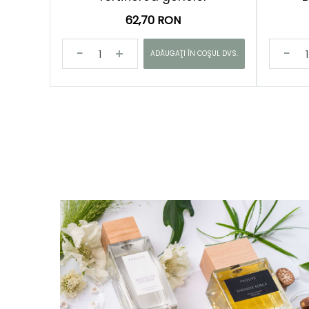
62,70 RON
ADĂUGAŢI ÎN COŞUL DVS.