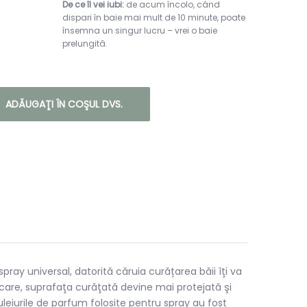
De ce îl vei iubi:
de acum încolo, când
dispari în baie mai mult de 10 minute, poate
însemna un singur lucru – vrei o baie
prelungită.
ADĂUGAŢI ÎN COŞUL DVS.
ay universal, datorită căruia curățarea băii îţi va
licare, suprafaţa curăţată devine mai protejată şi
leiurile de parfum folosite pentru spray au fost