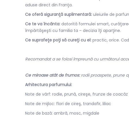
aduse direct din Franţa.
Ce oferă siguranţă suplimentară:
uleiurile de parfu
Ce te va încânta:
datorită formulei smart, curăţarea 
împărtăşeşti cu familia ta – decizia îţi aparţine.
Ce suprafeţe poţi să cureţi cu el:
practic, orice. Cad
Recomandat a se folosi împreună cu următorul acceso
Ce miroase atât de frumos:
rodii proaspete, prune ape
Arhitectura parfumului:
Note de vârf: rodie, prună, cireşe, frunze de coacăz
Note de mijloc: flori de cireş, trandafir, liliac
Note de bază: ambră, mosc, migdale