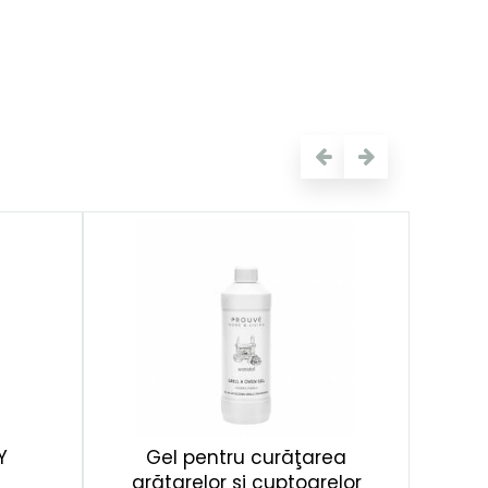
Y
Gel pentru curăţarea
grătarelor şi cuptoarelor