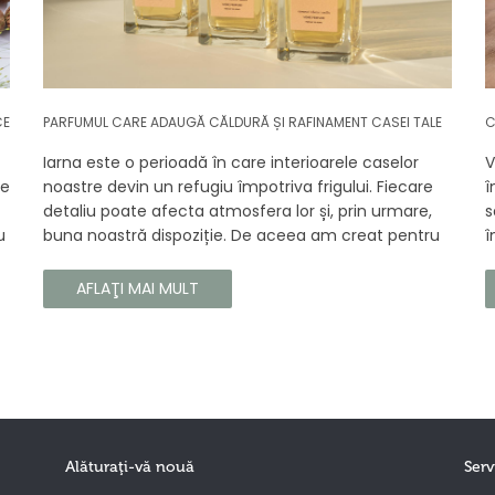
CE
PARFUMUL CARE ADAUGĂ CĂLDURĂ ȘI RAFINAMENT CASEI TALE
C
Iarna este o perioadă în care interioarele caselor
V
se
noastre devin un refugiu împotriva frigului. Fiecare
î
detaliu poate afecta atmosfera lor și, prin urmare,
s
u
buna noastră dispoziție. De aceea am creat pentru
î
tine un parfum Prouvé de interior unic, în ediție
b
gă
limitată, care va învălui fiecare colț al casei tale cu
a
AFLAŢI MAI MULT
căldura și magia aromelor de iarnă. Noua noastră
c
compoziție combină notele picante și lemnoase,
p
pentru a aduce confort și rafinament în interiorul
s
casei tale. Te va face să vrei ca momentele
trecătoare ale iernii să dureze mai mult timp.
Alăturaţi-vă nouă
Serv