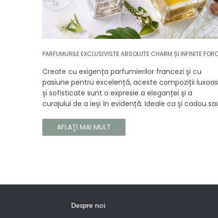
PARFUMURILE EXCLUSIVISTE ABSOLUTE CHARM ȘI INFINITE FOR
Create cu exigența parfumierilor francezi și cu
pasiune pentru excelență, aceste compoziții luxoa
și sofisticate sunt o expresie a eleganței și a
curajului de a ieși în evidență. Ideale ca și cadou sa
ca o completare la propria colecție, aceste
parfumuri sunt dedicate celor care doresc să atra
AFLAŢI MAI MULT
atenția și să emane un caracter unic și puternic.
Despre noi