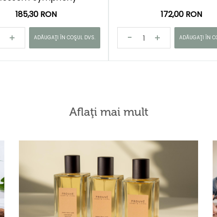
185,30 RON
172,00 RON
ADĂUGAŢI ÎN COŞUL DVS.
ADĂUGAŢI ÎN C
Aflaţi mai mult