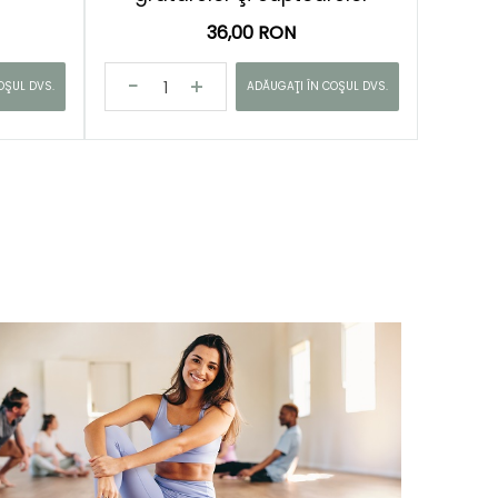
36,00 RON
OŞUL DVS.
ADĂUGAŢI ÎN COŞUL DVS.