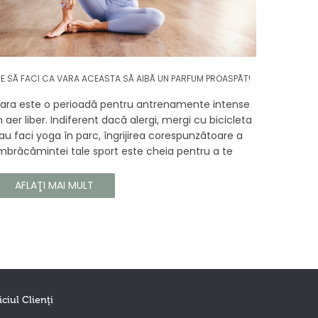
E SĂ FACI CA VARA ACEASTA SĂ AIBĂ UN PARFUM PROASPĂT!
ara este o perioadă pentru antrenamente intense
n aer liber. Indiferent dacă alergi, mergi cu bicicleta
au faci yoga în parc, îngrijirea corespunzătoare a
mbrăcămintei tale sport este cheia pentru a te
ucura de confortul și longevitatea hainelor tale. În
cest articol, vă vom spune cum să vă îngrijiți
AFLAŢI MAI MULT
orect îmbrăcămintea sport, astfel încât să își
ăstreze proprietățile chiar și în timpul celor mai
olicitante antrenamente.
iciul Clienţi