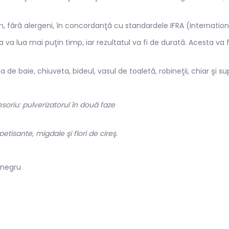
m, fără alergeni, în concordanţă cu standardele IFRA (Internatio
va lua mai puţin timp, iar rezultatul va fi de durată. Acesta va f
a de baie, chiuveta, bideul, vasul de toaletă, robineţii, chiar şi 
riu: pulverizatorul în două faze
tisante, migdale şi flori de cireş.
 negru