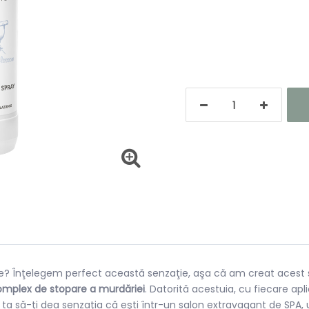
? Înţelegem perfect această senzaţie, aşa că am creat acest spr
mplex de stopare a murdăriei
. Datorită acestuia, cu fiecare ap
a să-ţi dea senzaţia că eşti într-un salon extravagant de SPA, u