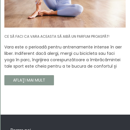
CE SĂ FACI CA VARA ACEASTA SĂ AIBĂ UN PARFUM PROASPĂT!
Vara este o perioadă pentru antrenamente intense în aer
liber. Indiferent dacă alergi, mergi cu bicicleta sau faci
yoga în parc, îngrijirea corespunzătoare a îmbrăcămintei
tale sport este cheia pentru a te bucura de confortul și
longevitatea hainelor tale. În acest articol, vă vom spune
cum să vă îngrijiți corect îmbrăcămintea sport, astfel încât
AFLAŢI MAI MULT
să își păstreze proprietățile chiar și în timpul celor mai
solicitante antrenamente.