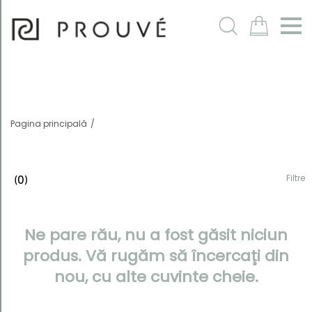
Filtre
m
Pagina principală
Filtre
(0)
Ne pare rău, nu a fost găsit niciun
Ordonează
după
produs. Vă rugăm să încercaţi din
În mod
nou, cu alte cuvinte cheie.
implicit