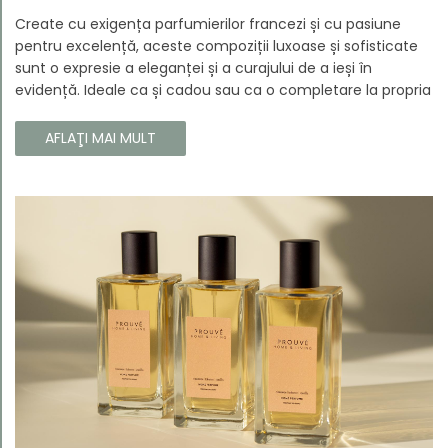
Create cu exigența parfumierilor francezi și cu pasiune
pentru excelență, aceste compoziții luxoase și sofisticate
sunt o expresie a eleganței și a curajului de a ieși în
evidență. Ideale ca și cadou sau ca o completare la propria
colecție, aceste parfumuri sunt dedicate celor care doresc
să atragă atenția și să emane un caracter unic și puternic.
AFLAŢI MAI MULT