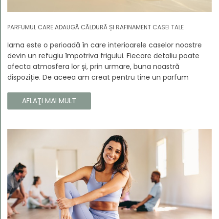
PARFUMUL CARE ADAUGĂ CĂLDURĂ ȘI RAFINAMENT CASEI TALE
Iarna este o perioadă în care interioarele caselor noastre
devin un refugiu împotriva frigului. Fiecare detaliu poate
afecta atmosfera lor și, prin urmare, buna noastră
dispoziție. De aceea am creat pentru tine un parfum
Prouvé de interior unic, în ediție limitată, care va învălui
fiecare colț al casei tale cu căldura și magia aromelor de
AFLAŢI MAI MULT
iarnă. Noua noastră compoziție combină notele picante și
lemnoase, pentru a aduce confort și rafinament în
interiorul casei tale. Te va face să vrei ca momentele
trecătoare ale iernii să dureze mai mult timp.