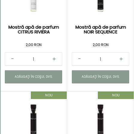
Mostră apă de parfum
Mostră apă de parfum
Kategorie
CITRUS RIVIERA
NOIR SEQUENCE
Noutăţi
2,00 RON
2,00 RON
ADĂUGAŢI ÎN COŞUL DVS.
ADĂUGAŢI ÎN COŞUL DVS.
NOU
NOU