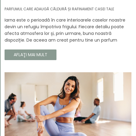
PARFUMUL CARE ADAUGĂ CĂLDURĂ ȘI RAFINAMENT CASEI TALE
Iarna este o perioadă în care interioarele caselor noastre
devin un refugiu împotriva frigului. Fiecare detaliu poate
afecta atmosfera lor și, prin urmare, buna noastră
dispoziție. De aceea am creat pentru tine un parfum
Prouvé de interior unic, în ediție limitată, care va învălui
fiecare colț al casei tale cu căldura și magia aromelor de
AFLAŢI MAI MULT
iarnă. Noua noastră compoziție combină notele picante și
lemnoase, pentru a aduce confort și rafinament în
interiorul casei tale. Te va face să vrei ca momentele
trecătoare ale iernii să dureze mai mult timp.