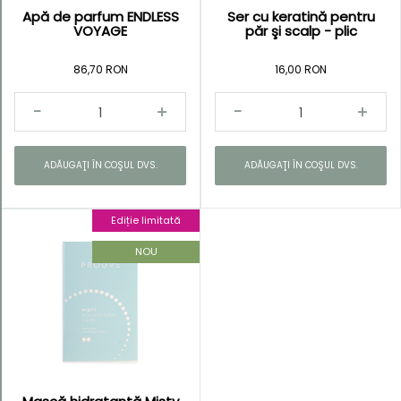
Apă de parfum ENDLESS
Ser cu keratină pentru
VOYAGE
păr şi scalp - plic
86,70 RON
16,00 RON
ADĂUGAŢI ÎN COŞUL DVS.
ADĂUGAŢI ÎN COŞUL DVS.
Ediție limitată
NOU