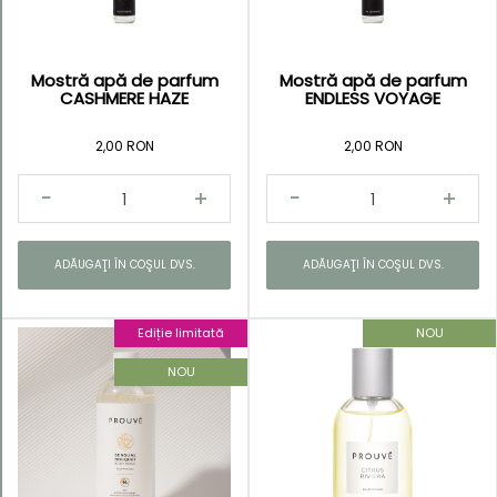
Mostră apă de parfum
Mostră apă de parfum
CASHMERE HAZE
ENDLESS VOYAGE
2,00 RON
2,00 RON
ADĂUGAŢI ÎN COŞUL DVS.
ADĂUGAŢI ÎN COŞUL DVS.
Ediție limitată
NOU
NOU