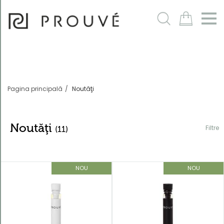
Filtre
m
Pagina principală
Noutăţi
Noutăţi
Filtre
(11)
NOU
NOU
Ordonează
după
În mod
implicit