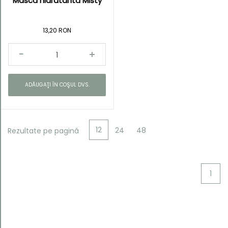
Mască hidratantă Misty
13,20 RON
ADĂUGAŢI ÎN COŞUL DVS.
12
24
48
Rezultate pe pagină
1