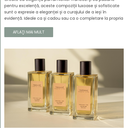
pentru excelență, aceste compoziții luxoase și sofisticate
sunt o expresie a eleganței și a curajului de a ieși în
evidență. Ideale ca și cadou sau ca o completare la propria
colecție, aceste parfumuri sunt dedicate celor care doresc
să atragă atenția și să emane un caracter unic și puternic.
AFLAŢI MAI MULT