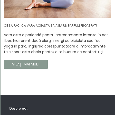
CE SĂ FACI CA VARA ACEASTA SĂ AIBĂ UN PARFUM PROASPĂT!
Vara este o perioadă pentru antrenamente intense în aer
liber. Indiferent dacă alergi, mergi cu bicicleta sau faci
yoga în parc, îngrijirea corespunzătoare a îmbrăcămintei
tale sport este cheia pentru a te bucura de confortul și
longevitatea hainelor tale. În acest articol, vă vom spune
cum să vă îngrijiți corect îmbrăcămintea sport, astfel încât
AFLAŢI MAI MULT
să își păstreze proprietățile chiar și în timpul celor mai
solicitante antrenamente.
Despre noi