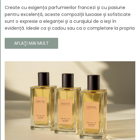
Create cu exigența parfumierilor francezi și cu pasiune
pentru excelență, aceste compoziții luxoase și sofisticate
sunt o expresie a eleganței și a curajului de a ieși în
evidență. Ideale ca și cadou sau ca o completare la propria
colecție, aceste parfumuri sunt dedicate celor care doresc
să atragă atenția și să emane un caracter unic și puternic.
AFLAŢI MAI MULT