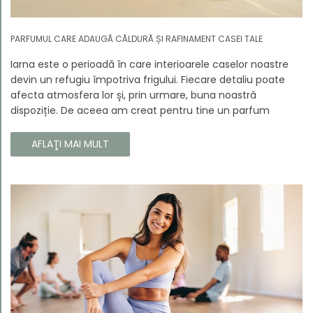
PARFUMUL CARE ADAUGĂ CĂLDURĂ ȘI RAFINAMENT CASEI TALE
Iarna este o perioadă în care interioarele caselor noastre
devin un refugiu împotriva frigului. Fiecare detaliu poate
afecta atmosfera lor și, prin urmare, buna noastră
dispoziție. De aceea am creat pentru tine un parfum
Prouvé de interior unic, în ediție limitată, care va învălui
fiecare colț al casei tale cu căldura și magia aromelor de
AFLAŢI MAI MULT
iarnă. Noua noastră compoziție combină notele picante și
lemnoase, pentru a aduce confort și rafinament în
interiorul casei tale. Te va face să vrei ca momentele
trecătoare ale iernii să dureze mai mult timp.