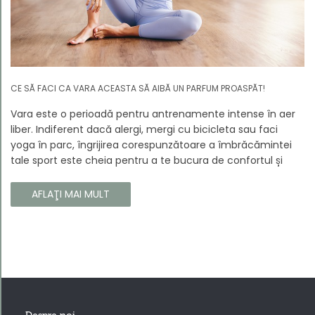
CE SĂ FACI CA VARA ACEASTA SĂ AIBĂ UN PARFUM PROASPĂT!
Vara este o perioadă pentru antrenamente intense în aer
liber. Indiferent dacă alergi, mergi cu bicicleta sau faci
yoga în parc, îngrijirea corespunzătoare a îmbrăcămintei
tale sport este cheia pentru a te bucura de confortul și
longevitatea hainelor tale. În acest articol, vă vom spune
cum să vă îngrijiți corect îmbrăcămintea sport, astfel încât
AFLAŢI MAI MULT
să își păstreze proprietățile chiar și în timpul celor mai
solicitante antrenamente.