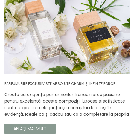
PARFUMURILE EXCLUSIVISTE ABSOLUTE CHARM ȘI INFINITE FORCE
Create cu exigența parfumierilor francezi și cu pasiune
pentru excelență, aceste compoziții luxoase și sofisticate
sunt o expresie a eleganței și a curajului de a ieși în
evidență. Ideale ca și cadou sau ca o completare la propria
colecție, aceste parfumuri sunt dedicate celor care doresc
să atragă atenția și să emane un caracter unic și puternic.
AFLAŢI MAI MULT