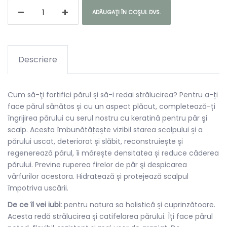
ADĂUGAŢI ÎN COŞUL DVS.
Descriere
Cum să-ţi fortifici părul și să-i redai strălucirea? Pentru a-ți
face părul sănătos și cu un aspect plăcut, completează-ți
îngrijirea părului cu serul nostru cu keratină pentru păr şi
scalp. Acesta îmbunătățește vizibil starea scalpului și a
părului uscat, deteriorat și slăbit, reconstruiește și
regenerează părul, îi mărește densitatea și reduce căderea
părului. Previne ruperea firelor de păr şi despicarea
vărfurilor acestora. Hidratează și protejează scalpul
împotriva uscării.
De ce îl vei iubi:
pentru natura sa holistică și cuprinzătoare.
Acesta redă strălucirea și catifelarea părului. Îți face părul