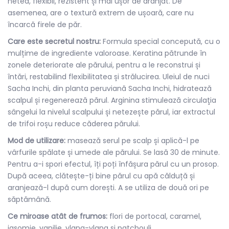
neted, flexibil, rezistent și mai ușor de aranjat. De
asemenea, are o textură extrem de ușoară, care nu
încarcă firele de păr.
Care este secretul nostru:
Formula special concepută, cu o
mulțime de ingrediente valoroase. Keratina pătrunde în
zonele deteriorate ale părului, pentru a le reconstrui și
întări, restabilind flexibilitatea și strălucirea. Uleiul de nuci
Sacha Inchi, din planta peruviană Sacha Inchi, hidratează
scalpul și regenerează părul. Arginina stimulează circulaţia
sângelui la nivelul scalpului și netezește părul, iar extractul
de trifoi roșu reduce căderea părului.
Mod de utilizare:
masează serul pe scalp și aplică-l pe
vârfurile spălate și umede ale părului. Se lasă 30 de minute.
Pentru a-i spori efectul, îți poți înfășura părul cu un prosop.
După aceea, clătește-ți bine părul cu apă călduță și
aranjează-l după cum dorești. A se utiliza de două ori pe
săptămână.
Ce miroase atât de frumos:
flori de portocal, caramel,
iasomie, vanilie, ylang-ylang și patchouli.