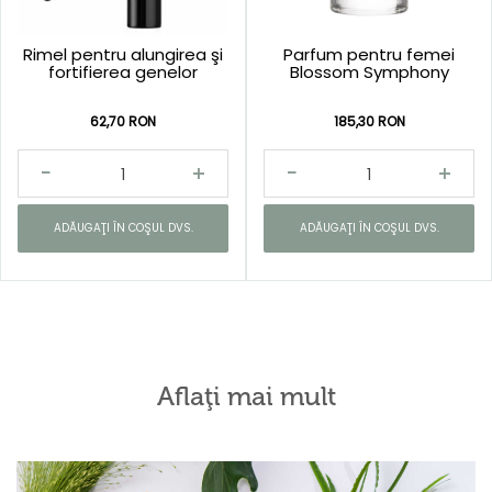
Rimel pentru alungirea şi
Parfum pentru femei
fortifierea genelor
Blossom Symphony
62,70 RON
185,30 RON
ADĂUGAŢI ÎN COŞUL DVS.
ADĂUGAŢI ÎN COŞUL DVS.
Aflaţi mai mult