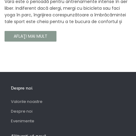
Vara este o perioadă pentru antrenamente intense în aer
liber. Indiferent dacă alergi, mergi cu bicicleta sau faci
yoga în parc, îngrijirea corespunzătoare a îmbrăcămintei
tale sport este cheia pentru a te bucura de confortul și
longevitatea hainelor tale. În acest articol, vă vom spune
cum să vă îngrijiți corect îmbrăcămintea sport, astfel încât
AFLAŢI MAI MULT
să își păstreze proprietățile chiar și în timpul celor mai
solicitante antrenamente.
Despre noi
Valorile noastre
Despre noi
Evenimente