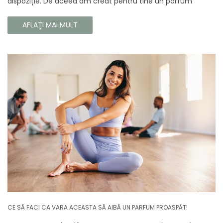
dispoziție. De aceea am creat pentru tine un parfum
Prouvé de interior unic, în ediție limitată, care va învălui
fiecare colț al casei tale cu căldura și magia aromelor de
AFLAŢI MAI MULT
iarnă. Noua noastră compoziție combină notele picante și
lemnoase, pentru a aduce confort și rafinament în
interiorul casei tale. Te va face să vrei ca momentele
trecătoare ale iernii să dureze mai mult timp.
CE SĂ FACI CA VARA ACEASTA SĂ AIBĂ UN PARFUM PROASPĂT!