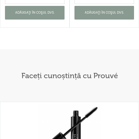
ADĂUGAŢI ÎN COŞUL DVS.
ADĂUGAŢI ÎN COŞUL DVS.
Faceți cunoștință cu Prouvé