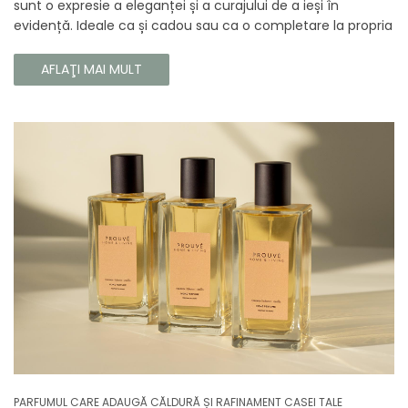
sunt o expresie a eleganței și a curajului de a ieși în
evidență. Ideale ca și cadou sau ca o completare la propria
colecție, aceste parfumuri sunt dedicate celor care doresc
să atragă atenția și să emane un caracter unic și puternic.
AFLAŢI MAI MULT
PARFUMUL CARE ADAUGĂ CĂLDURĂ ȘI RAFINAMENT CASEI TALE