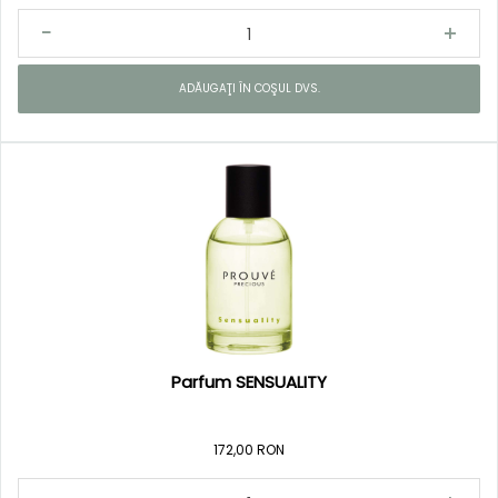
ADĂUGAŢI ÎN COŞUL DVS.
Parfum SENSUALITY
172,00 RON