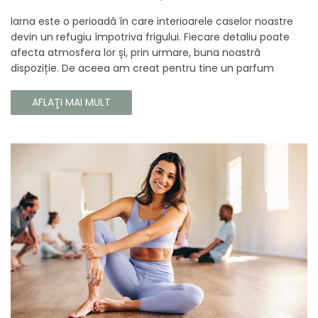
Iarna este o perioadă în care interioarele caselor noastre
devin un refugiu împotriva frigului. Fiecare detaliu poate
afecta atmosfera lor și, prin urmare, buna noastră
dispoziție. De aceea am creat pentru tine un parfum
Prouvé de interior unic, în ediție limitată, care va învălui
fiecare colț al casei tale cu căldura și magia aromelor de
AFLAŢI MAI MULT
iarnă. Noua noastră compoziție combină notele picante și
lemnoase, pentru a aduce confort și rafinament în
interiorul casei tale. Te va face să vrei ca momentele
trecătoare ale iernii să dureze mai mult timp.