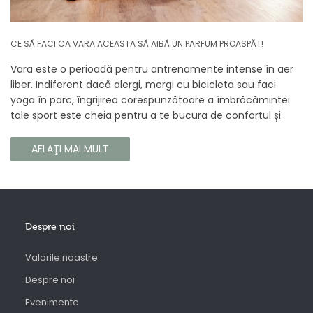
CE SĂ FACI CA VARA ACEASTA SĂ AIBĂ UN PARFUM PROASPĂT!
Vara este o perioadă pentru antrenamente intense în aer
liber. Indiferent dacă alergi, mergi cu bicicleta sau faci
yoga în parc, îngrijirea corespunzătoare a îmbrăcămintei
tale sport este cheia pentru a te bucura de confortul și
longevitatea hainelor tale. În acest articol, vă vom spune
cum să vă îngrijiți corect îmbrăcămintea sport, astfel încât
AFLAŢI MAI MULT
să își păstreze proprietățile chiar și în timpul celor mai
solicitante antrenamente.
Despre noi
Valorile noastre
Despre noi
Evenimente