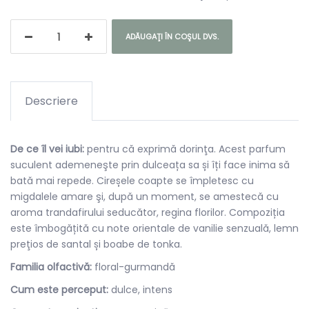
ADĂUGAŢI ÎN COŞUL DVS.
Descriere
De ce îl vei iubi:
pentru că exprimă dorinţa. Acest parfum
suculent ademeneşte prin dulceața sa și îți face inima să
bată mai repede. Cireșele coapte se împletesc cu
migdalele amare şi, după un moment, se amestecă cu
aroma trandafirului seducător, regina florilor. Compoziția
este îmbogățită cu note orientale de vanilie senzuală, lemn
preţios de santal și boabe de tonka.
Familia olfactivă:
floral-gurmandă
Cum este perceput:
dulce, intens