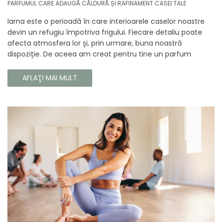
PARFUMUL CARE ADAUGĂ CĂLDURĂ ȘI RAFINAMENT CASEI TALE
Iarna este o perioadă în care interioarele caselor noastre
devin un refugiu împotriva frigului. Fiecare detaliu poate
afecta atmosfera lor și, prin urmare, buna noastră
dispoziție. De aceea am creat pentru tine un parfum
Prouvé de interior unic, în ediție limitată, care va învălui
fiecare colț al casei tale cu căldura și magia aromelor de
AFLAŢI MAI MULT
iarnă. Noua noastră compoziție combină notele picante și
lemnoase, pentru a aduce confort și rafinament în
interiorul casei tale. Te va face să vrei ca momentele
trecătoare ale iernii să dureze mai mult timp.