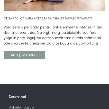
CE SĂ FACI CA VARA ACEASTA SĂ AIBĂ UN PARFUM PROASPĂT!
Vara este o perioadă pentru antrenamente intense în aer
liber. Indiferent dacă alergi, mergi cu bicicleta sau faci
yoga în parc, îngrijirea corespunzătoare a îmbrăcămintei
tale sport este cheia pentru a te bucura de confortul și
longevitatea hainelor tale. În acest articol, vă vom spune
cum să vă îngrijiți corect îmbrăcămintea sport, astfel încât
AFLAŢI MAI MULT
să își păstreze proprietățile chiar și în timpul celor mai
solicitante antrenamente.
Despre noi
Valorile noastre