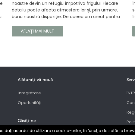
se
noastre devin un refugiu împotriva frigului. Fiecare
î
detaliu poate afecta atmosfera lor și, prin urmare,
s
u
buna noastră dispoziție. De aceea am creat pentru
î
tine un parfum Prouvé de interior unic, în ediție
b
gă
limitată, care va învălui fiecare colț al casei tale cu
a
AFLAŢI MAI MULT
căldura și magia aromelor de iarnă. Noua noastră
c
compoziție combină notele picante și lemnoase,
p
pentru a aduce confort și rafinament în interiorul
s
casei tale. Te va face să vrei ca momentele
trecătoare ale iernii să dureze mai mult timp.
Alăturaţi-vă nouă
Serv
Înregistrare
ÎNTR
Oportunităţi
Con
Regu
Găsiţi-ne
Poli
ne daţi acordul de utilizare a cookie-urilor, în funcţie de setările brows
ANP