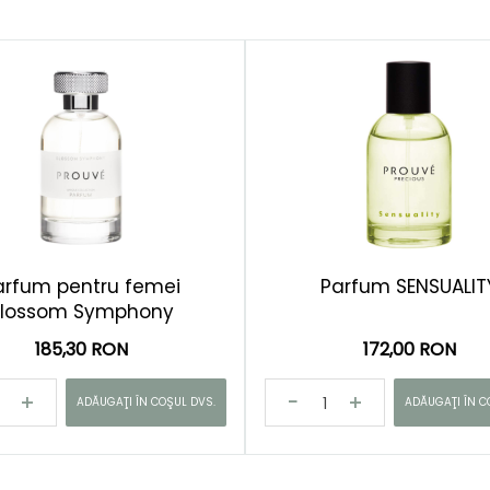
arfum pentru femei
Parfum SENSUALIT
Blossom Symphony
185,30 RON
172,00 RON
ADĂUGAŢI ÎN COŞUL DVS.
ADĂUGAŢI ÎN C