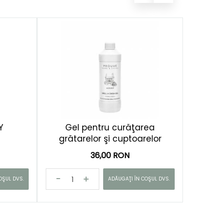
Y
Gel pentru curăţarea
grătarelor şi cuptoarelor
36,00 RON
OŞUL DVS.
ADĂUGAŢI ÎN COŞUL DVS.