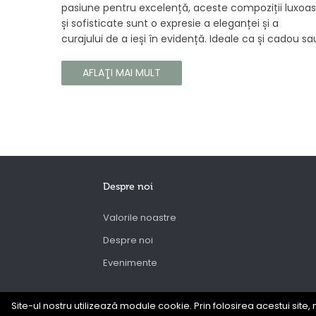
pasiune pentru excelență, aceste compoziții luxoa
și sofisticate sunt o expresie a eleganței și a
curajului de a ieși în evidență. Ideale ca și cadou sa
ca o completare la propria colecție, aceste
parfumuri sunt dedicate celor care doresc să atra
AFLAŢI MAI MULT
atenția și să emane un caracter unic și puternic.
Despre noi
Valorile noastre
Despre noi
Evenimente
Site-ul nostru utilizează module cookie. Prin folosirea acestui site, 