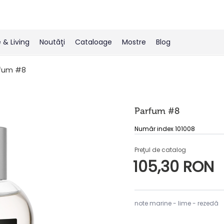
& Living
Noutăţi
Cataloage
Mostre
Blog
fum #8
Parfum #8
Număr index 101008
Preţul de catalog
105,30 RON
note marine - lime - rezedă