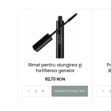
Rimel pentru alungirea şi
P
fortifierea genelor
62,70 RON
ADĂUGAŢI ÎN COŞUL DVS.