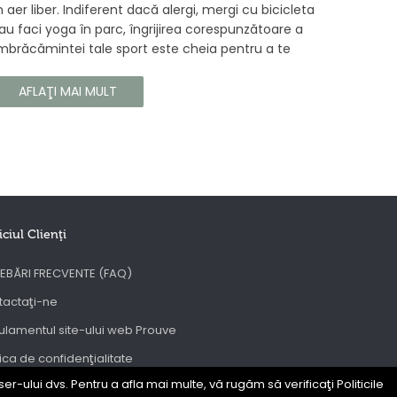
n aer liber. Indiferent dacă alergi, mergi cu bicicleta
au faci yoga în parc, îngrijirea corespunzătoare a
mbrăcămintei tale sport este cheia pentru a te
ucura de confortul și longevitatea hainelor tale. În
cest articol, vă vom spune cum să vă îngrijiți
AFLAŢI MAI MULT
orect îmbrăcămintea sport, astfel încât să își
ăstreze proprietățile chiar și în timpul celor mai
olicitante antrenamente.
iciul Clienţi
EBĂRI FRECVENTE (FAQ)
tactaţi-ne
lamentul site-ului web Prouve
tica de confidenţialitate
er-ului dvs. Pentru a afla mai multe, vă rugăm să verificaţi Politicile
C