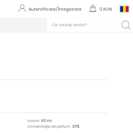
Autentificare/Înregistrare
0 RON
Volum:
50 ml
Concentraţia de parfum:
20%