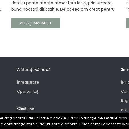
detaliu poate afecta atmosfera lor și, prin urmare,
s
u
buna noastră dispoziție. De aceea am creat pentru
î
tine un parfum Prouvé de interior unic, în ediție
b
gă
limitată, care va învălui fiecare colț al casei tale cu
a
AFLAŢI MAI MULT
căldura și magia aromelor de iarnă. Noua noastră
c
compoziție combină notele picante și lemnoase,
p
pentru a aduce confort și rafinament în interiorul
s
casei tale. Te va face să vrei ca momentele
trecătoare ale iernii să dureze mai mult timp.
Alăturaţi-vă nouă
Serv
Înregistrare
ÎNTR
Oportunităţi
Con
Regu
Găsiţi-ne
Poli
ne daţi acordul de utilizare a cookie-urilor, în funcţie de setările brows
ANP
e confidenţialitate şi de utilizare a cookie-urilor pentru acest site we