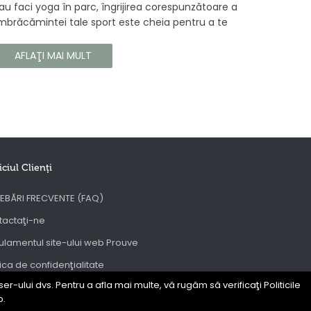
au faci yoga în parc, îngrijirea corespunzătoare a
mbrăcămintei tale sport este cheia pentru a te
ucura de confortul și longevitatea hainelor tale. În
cest articol, vă vom spune cum să vă îngrijiți
AFLAŢI MAI MULT
orect îmbrăcămintea sport, astfel încât să își
ăstreze proprietățile chiar și în timpul celor mai
olicitante antrenamente.
iciul Clienţi
EBĂRI FRECVENTE (FAQ)
tactaţi-ne
lamentul site-ului web Prouve
tica de confidenţialitate
er-ului dvs. Pentru a afla mai multe, vă rugăm să verificaţi Politicile
C
b.