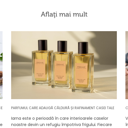
Aflaţi mai mult
CE
PARFUMUL CARE ADAUGĂ CĂLDURĂ ȘI RAFINAMENT CASEI TALE
C
Iarna este o perioadă în care interioarele caselor
V
se
noastre devin un refugiu împotriva frigului. Fiecare
î