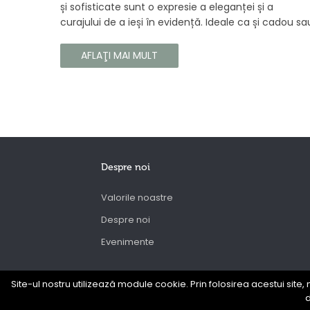
și sofisticate sunt o expresie a eleganței și a
curajului de a ieși în evidență. Ideale ca și cadou sa
ca o completare la propria colecție, aceste
parfumuri sunt dedicate celor care doresc să atra
AFLAŢI MAI MULT
atenția și să emane un caracter unic și puternic.
Despre noi
Valorile noastre
Despre noi
Evenimente
Site-ul nostru utilizează module cookie. Prin folosirea acestui site, 
d