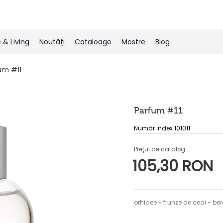
& Living
Noutăţi
Cataloage
Mostre
Blog
um #11
Parfum #11
Număr index 101011
Preţul de catalog
105,30 RON
orhidee - frunze de ceai - b