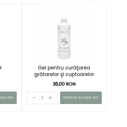
Y
Gel pentru curăţarea
grătarelor şi cuptoarelor
36,00 RON
OŞUL DVS.
ADĂUGAŢI ÎN COŞUL DVS.