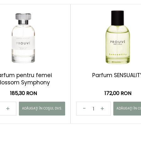
arfum pentru femei
Parfum SENSUALIT
Blossom Symphony
185,30 RON
172,00 RON
ADĂUGAŢI ÎN COŞUL DVS.
ADĂUGAŢI ÎN C