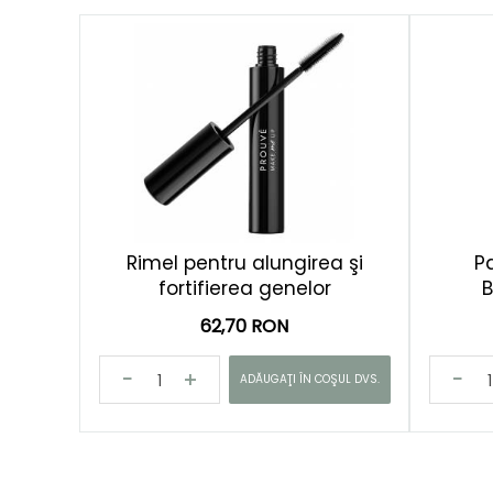
Rimel pentru alungirea şi
P
fortifierea genelor
62,70 RON
ADĂUGAŢI ÎN COŞUL DVS.