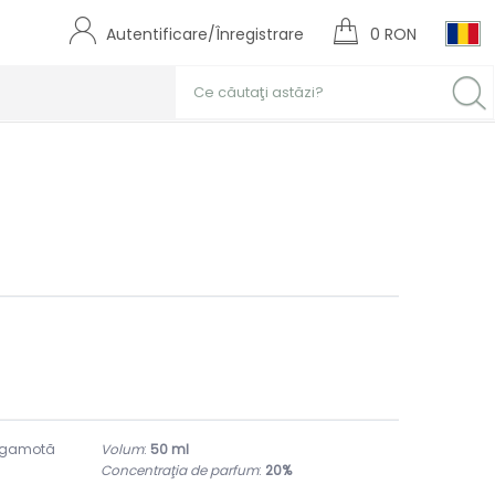
Autentificare/Înregistrare
0 RON
ergamotă
Volum
:
50
ml
Concentraţia de parfum
:
20%