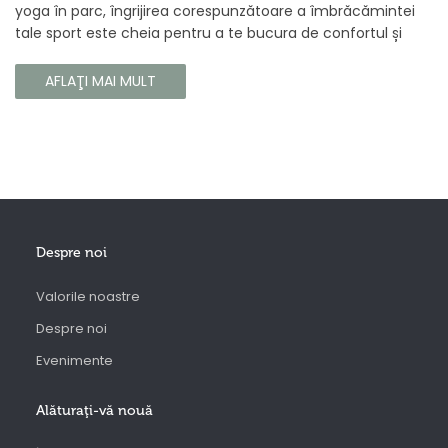
yoga în parc, îngrijirea corespunzătoare a îmbrăcămintei
tale sport este cheia pentru a te bucura de confortul și
longevitatea hainelor tale. În acest articol, vă vom spune
cum să vă îngrijiți corect îmbrăcămintea sport, astfel încât
AFLAŢI MAI MULT
să își păstreze proprietățile chiar și în timpul celor mai
solicitante antrenamente.
Despre noi
Valorile noastre
Despre noi
Evenimente
Alăturaţi-vă nouă