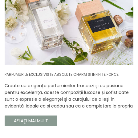
PARFUMURILE EXCLUSIVISTE ABSOLUTE CHARM ȘI INFINITE FORCE
Create cu exigența parfumierilor francezi și cu pasiune
pentru excelență, aceste compoziții luxoase și sofisticate
sunt o expresie a eleganței și a curajului de a ieși în
evidență. Ideale ca și cadou sau ca o completare la propria
colecție, aceste parfumuri sunt dedicate celor care doresc
să atragă atenția și să emane un caracter unic și puternic.
AFLAŢI MAI MULT