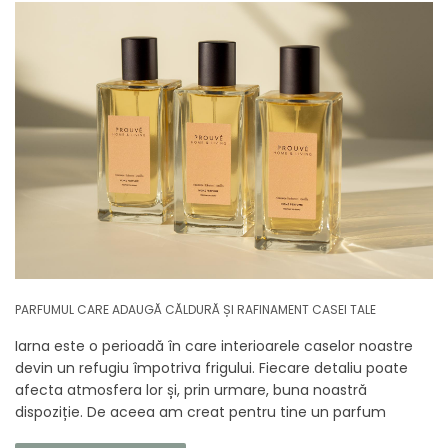
PARFUMUL CARE ADAUGĂ CĂLDURĂ ȘI RAFINAMENT CASEI TALE
Iarna este o perioadă în care interioarele caselor noastre
devin un refugiu împotriva frigului. Fiecare detaliu poate
afecta atmosfera lor și, prin urmare, buna noastră
dispoziție. De aceea am creat pentru tine un parfum
Prouvé de interior unic, în ediție limitată, care va învălui