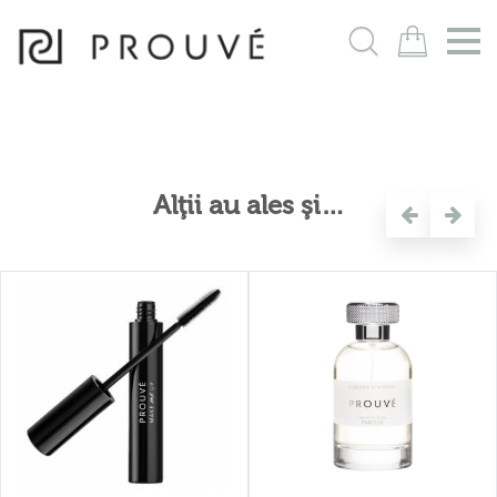
m
Alţii au ales şi…