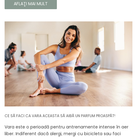
fiecare colț al casei tale cu căldura și magia aromelor de
AFLAŢI MAI MULT
iarnă. Noua noastră compoziție combină notele picante și
lemnoase, pentru a aduce confort și rafinament în
interiorul casei tale. Te va face să vrei ca momentele
trecătoare ale iernii să dureze mai mult timp.
CE SĂ FACI CA VARA ACEASTA SĂ AIBĂ UN PARFUM PROASPĂT!
Vara este o perioadă pentru antrenamente intense în aer
liber. Indiferent dacă alergi, mergi cu bicicleta sau faci