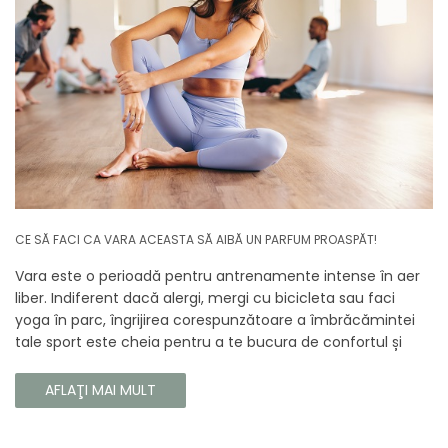
CE SĂ FACI CA VARA ACEASTA SĂ AIBĂ UN PARFUM PROASPĂT!
Vara este o perioadă pentru antrenamente intense în aer
liber. Indiferent dacă alergi, mergi cu bicicleta sau faci
yoga în parc, îngrijirea corespunzătoare a îmbrăcămintei
tale sport este cheia pentru a te bucura de confortul și
longevitatea hainelor tale. În acest articol, vă vom spune
cum să vă îngrijiți corect îmbrăcămintea sport, astfel încât
AFLAŢI MAI MULT
să își păstreze proprietățile chiar și în timpul celor mai
solicitante antrenamente.