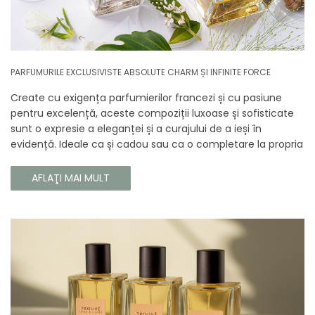
PARFUMURILE EXCLUSIVISTE ABSOLUTE CHARM ȘI INFINITE FORCE
Create cu exigența parfumierilor francezi și cu pasiune
pentru excelență, aceste compoziții luxoase și sofisticate
sunt o expresie a eleganței și a curajului de a ieși în
evidență. Ideale ca și cadou sau ca o completare la propria
colecție, aceste parfumuri sunt dedicate celor care doresc
să atragă atenția și să emane un caracter unic și puternic.
AFLAŢI MAI MULT