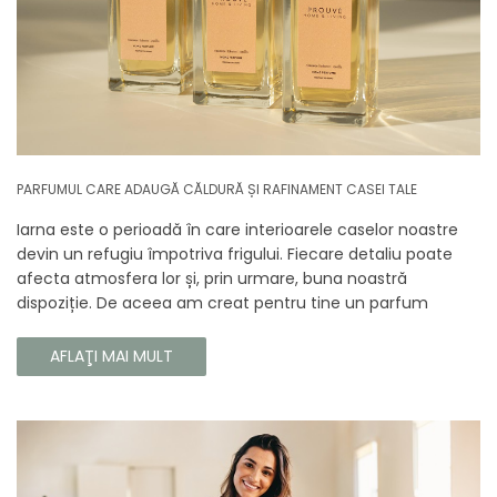
PARFUMUL CARE ADAUGĂ CĂLDURĂ ȘI RAFINAMENT CASEI TALE
Iarna este o perioadă în care interioarele caselor noastre
devin un refugiu împotriva frigului. Fiecare detaliu poate
afecta atmosfera lor și, prin urmare, buna noastră
dispoziție. De aceea am creat pentru tine un parfum
Prouvé de interior unic, în ediție limitată, care va învălui
fiecare colț al casei tale cu căldura și magia aromelor de
AFLAŢI MAI MULT
iarnă. Noua noastră compoziție combină notele picante și
lemnoase, pentru a aduce confort și rafinament în
interiorul casei tale. Te va face să vrei ca momentele
trecătoare ale iernii să dureze mai mult timp.