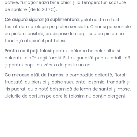
active, funcționează bine chiar și la temperaturi scăzute
de spălare (de la 20 °C).
Ce asigură siguranţa suplimentară:
gelul nostru a fost
testat dermatologic pe pielea sensibilă. Chiar și persoanele
cu pielea sensibilă, predispuse la alergii sau cu pielea cu
tendinţă atopică îl pot folosi.
Pentru ce îl poţi folosi:
pentru spălarea hainelor albe și
colorate, ale întregii familii. Este sigur atât pentru adulți, cât
și pentru copiii cu vârsta de peste un an.
Ce miroase atât de frumos:
o compoziție delicată, floral-
fructată, cu piersici și caise suculente, iasomie, trandafir și
iris pudrat, cu o notă balsamică de lemn de santal și mosc.
Uleiurile de parfum pe care le folosim nu conțin alergeni.