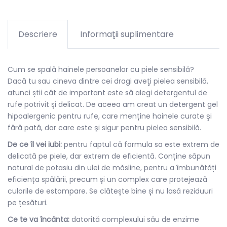
Descriere
Informaţii suplimentare
Cum se spală hainele persoanelor cu piele sensibilă?
Dacă tu sau cineva dintre cei dragi aveţi pielea sensibilă,
atunci știi cât de important este să alegi detergentul de
rufe potrivit și delicat. De aceea am creat un detergent gel
hipoalergenic pentru rufe, care menține hainele curate şi
fără pată, dar care este şi sigur pentru pielea sensibilă.
De ce îl vei iubi:
pentru faptul că formula sa este extrem de
delicată pe piele, dar extrem de eficientă. Conține săpun
natural de potasiu din ulei de măsline, pentru a îmbunătăți
eficiența spălării, precum și un complex care protejează
culorile de estompare. Se clătește bine și nu lasă reziduuri
pe țesături.
Ce te va încânta:
datorită complexului său de enzime