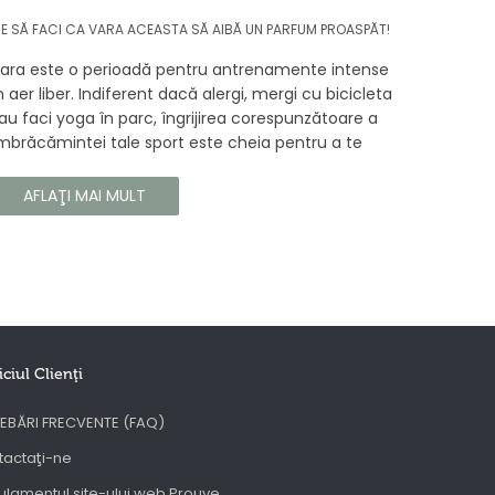
E SĂ FACI CA VARA ACEASTA SĂ AIBĂ UN PARFUM PROASPĂT!
ara este o perioadă pentru antrenamente intense
n aer liber. Indiferent dacă alergi, mergi cu bicicleta
au faci yoga în parc, îngrijirea corespunzătoare a
mbrăcămintei tale sport este cheia pentru a te
ucura de confortul și longevitatea hainelor tale. În
cest articol, vă vom spune cum să vă îngrijiți
AFLAŢI MAI MULT
orect îmbrăcămintea sport, astfel încât să își
ăstreze proprietățile chiar și în timpul celor mai
olicitante antrenamente.
iciul Clienţi
EBĂRI FRECVENTE (FAQ)
tactaţi-ne
lamentul site-ului web Prouve