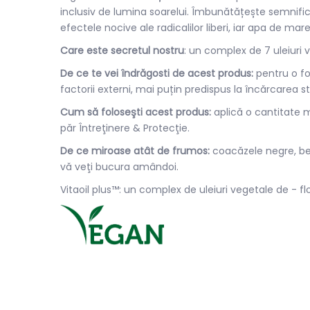
inclusiv de lumina soarelui. Îmbunătățește semnificat
efectele nocive ale radicalilor liberi, iar apa de mar
Care este secretul nostru
: un complex de 7 uleiuri v
De ce te vei îndrăgosti de acest produs:
pentru o for
factorii externi, mai puțin predispus la încărcarea s
Cum să foloseşti acest produs:
aplică o cantitate 
păr Întreţinere & Protecţie.
De ce miroase atât de frumos:
coacăzele negre, be
vă veţi bucura amândoi.
Vitaoil plus™: un complex de uleiuri vegetale de - 