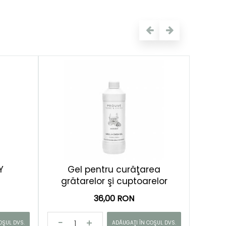
Y
Gel pentru curăţarea
grătarelor şi cuptoarelor
36,00 RON
OŞUL DVS.
ADĂUGAŢI ÎN COŞUL DVS.