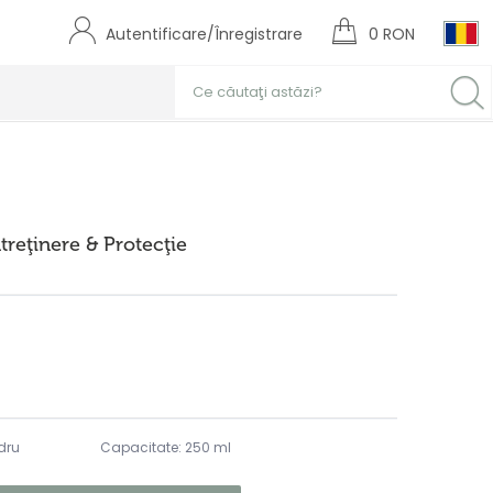
Autentificare/Înregistrare
0 RON
treţinere & Protecţie
dru
Capacitate: 250 ml