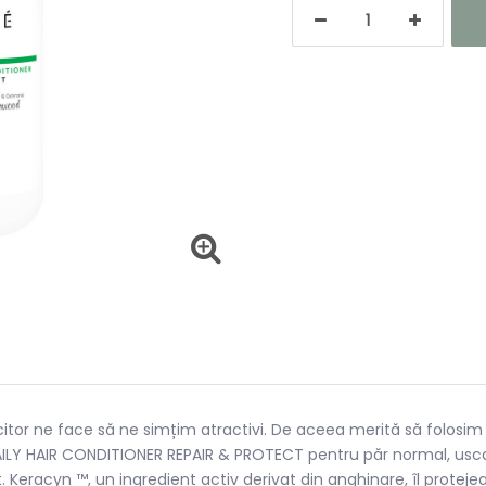
ucitor ne face să ne simțim atractivi. De aceea merită să folo
 DAILY HAIR CONDITIONER REPAIR & PROTECT pentru păr normal, usca
 Keracyn ™, un ingredient activ derivat din anghinare, îl protejea