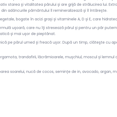
iv starea și vitalitatea părului și are grijă de strălucirea lui. 
e din adâncurile pământului îl remineralizează și îl întărește.
egetale, bogate în acizi grași și vitaminele A, D și E, care hidrate
mulă ușoară, care nu îţi stresează părul și pentru un păr puternic
tatică și mai ușor de pieptănat.
mică pe părul umed și freacă ușor. După un timp, clăteşte cu a
rgamota, trandafirii, lăcrămioarele, mușchiul, moscul și lemnu
floarea soarelui, nucă de cocos, semințe de in, avocado, argan, 