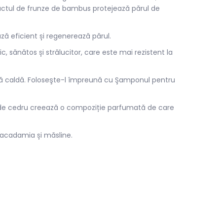
Extractul de frunze de bambus protejează părul de
ază eficient și regenerează părul.
, sănătos și strălucitor, care este mai rezistent la
pă caldă. Foloseşte-l împreună cu Şamponul pentru
l de cedru creează o compoziție parfumată de care
macadamia și măsline.