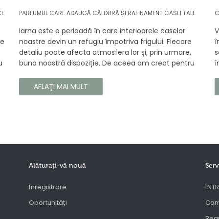
CE
PARFUMUL CARE ADAUGĂ CĂLDURĂ ȘI RAFINAMENT CASEI TALE
C
Iarna este o perioadă în care interioarele caselor
V
se
noastre devin un refugiu împotriva frigului. Fiecare
î
detaliu poate afecta atmosfera lor și, prin urmare,
s
u
buna noastră dispoziție. De aceea am creat pentru
î
tine un parfum Prouvé de interior unic, în ediție
b
gă
limitată, care va învălui fiecare colț al casei tale cu
a
AFLAŢI MAI MULT
căldura și magia aromelor de iarnă. Noua noastră
c
compoziție combină notele picante și lemnoase,
p
pentru a aduce confort și rafinament în interiorul
s
casei tale. Te va face să vrei ca momentele
trecătoare ale iernii să dureze mai mult timp.
Alăturaţi-vă nouă
Serv
Înregistrare
ÎNTR
Oportunităţi
Con
Regu