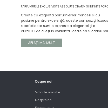
PARFUMURILE EXCLUSIVISTE ABSOLUTE CHARM ȘI INFINITE FOR
Create cu exigența parfumierilor francezi și cu
pasiune pentru excelență, aceste compoziții luxoa
și sofisticate sunt o expresie a eleganței și a
curajului de a ieși în evidență. Ideale ca și cadou sa
ca o completare la propria colecție, aceste
parfumuri sunt dedicate celor care doresc să atra
AFLAŢI MAI MULT
atenția și să emane un caracter unic și puternic.
Despre noi
Valorile noastre
Despre noi
Evenimente