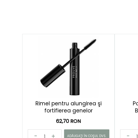
Rimel pentru alungirea şi
P
fortifierea genelor
62,70 RON
ADĂUGAŢI ÎN COŞUL DVS.