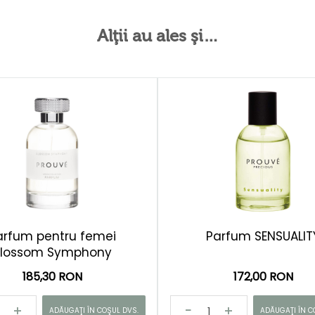
Alţii au ales şi…
arfum pentru femei
Parfum SENSUALIT
Blossom Symphony
185,30 RON
172,00 RON
ADĂUGAŢI ÎN COŞUL DVS.
ADĂUGAŢI ÎN C