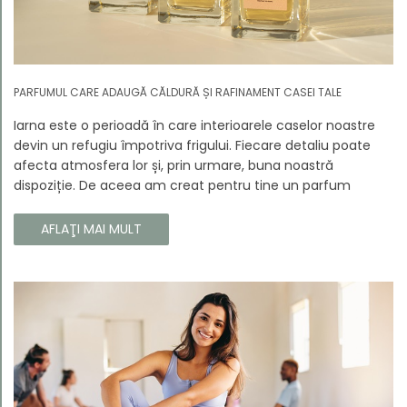
PARFUMUL CARE ADAUGĂ CĂLDURĂ ȘI RAFINAMENT CASEI TALE
Iarna este o perioadă în care interioarele caselor noastre
devin un refugiu împotriva frigului. Fiecare detaliu poate
afecta atmosfera lor și, prin urmare, buna noastră
dispoziție. De aceea am creat pentru tine un parfum
Prouvé de interior unic, în ediție limitată, care va învălui
fiecare colț al casei tale cu căldura și magia aromelor de
AFLAŢI MAI MULT
iarnă. Noua noastră compoziție combină notele picante și
lemnoase, pentru a aduce confort și rafinament în
interiorul casei tale. Te va face să vrei ca momentele
trecătoare ale iernii să dureze mai mult timp.