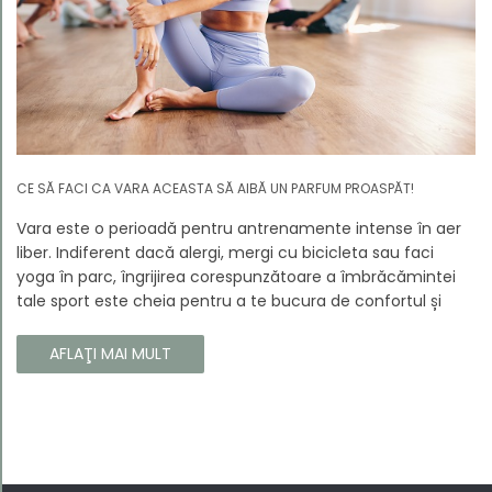
CE SĂ FACI CA VARA ACEASTA SĂ AIBĂ UN PARFUM PROASPĂT!
Vara este o perioadă pentru antrenamente intense în aer
liber. Indiferent dacă alergi, mergi cu bicicleta sau faci
yoga în parc, îngrijirea corespunzătoare a îmbrăcămintei
tale sport este cheia pentru a te bucura de confortul și
longevitatea hainelor tale. În acest articol, vă vom spune
cum să vă îngrijiți corect îmbrăcămintea sport, astfel încât
AFLAŢI MAI MULT
să își păstreze proprietățile chiar și în timpul celor mai
solicitante antrenamente.