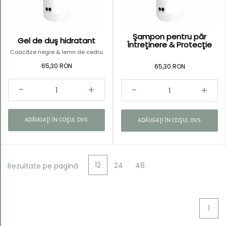
Produse
bronzare
Şampon pentru păr
Gel de duş hidratant
Întreţinere & Protecţie
Coacăze negre & lemn de cedru
65,30 RON
65,30 RON
ADĂUGAŢI ÎN COŞUL DVS.
ADĂUGAŢI ÎN COŞUL DVS.
12
24
48
Rezultate pe pagină
1