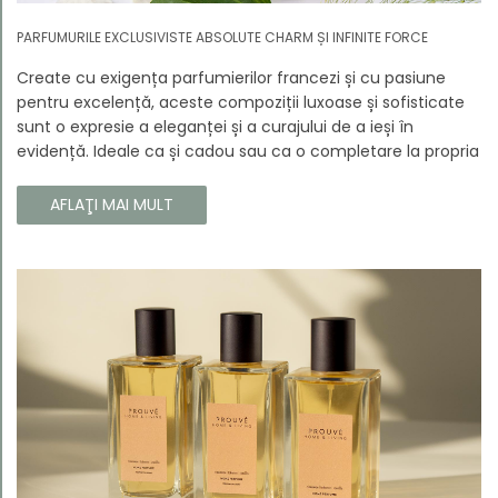
PARFUMURILE EXCLUSIVISTE ABSOLUTE CHARM ȘI INFINITE FORCE
Create cu exigența parfumierilor francezi și cu pasiune
pentru excelență, aceste compoziții luxoase și sofisticate
sunt o expresie a eleganței și a curajului de a ieși în
evidență. Ideale ca și cadou sau ca o completare la propria
colecție, aceste parfumuri sunt dedicate celor care doresc
să atragă atenția și să emane un caracter unic și puternic.
AFLAŢI MAI MULT