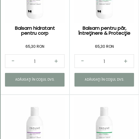
în ordine
crescătoare
Balsam hidratant
Balsam pentru păr,
pentru corp
Întreţinere & Protecţie
65,30 RON
65,30 RON
Kategorie
Body
and
ADĂUGAŢI ÎN COŞUL DVS.
ADĂUGAŢI ÎN COŞUL DVS.
Senses
Simply
Pleasures
Skin
Balance
Ediţie
limitată