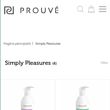
Filtre
m
Pagina principală
Simply Pleasures
Simply Pleasures
Filtre
(4)
Ordonează
după
Numele
produselor