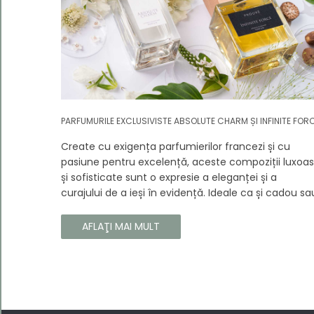
PARFUMURILE EXCLUSIVISTE ABSOLUTE CHARM ȘI INFINITE FOR
Create cu exigența parfumierilor francezi și cu
pasiune pentru excelență, aceste compoziții luxoa
și sofisticate sunt o expresie a eleganței și a
curajului de a ieși în evidență. Ideale ca și cadou sa
ca o completare la propria colecție, aceste
parfumuri sunt dedicate celor care doresc să atra
AFLAŢI MAI MULT
atenția și să emane un caracter unic și puternic.