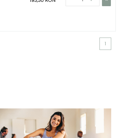
193,30 RON
1