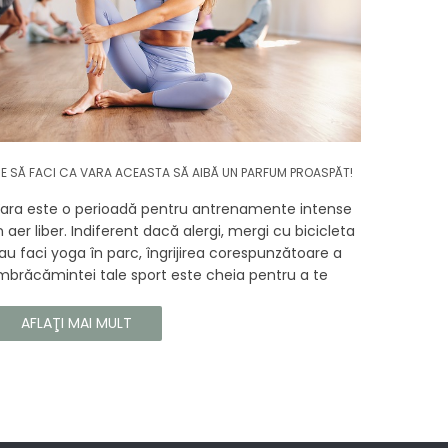
E SĂ FACI CA VARA ACEASTA SĂ AIBĂ UN PARFUM PROASPĂT!
ara este o perioadă pentru antrenamente intense
n aer liber. Indiferent dacă alergi, mergi cu bicicleta
au faci yoga în parc, îngrijirea corespunzătoare a
mbrăcămintei tale sport este cheia pentru a te
ucura de confortul și longevitatea hainelor tale. În
cest articol, vă vom spune cum să vă îngrijiți
AFLAŢI MAI MULT
orect îmbrăcămintea sport, astfel încât să își
ăstreze proprietățile chiar și în timpul celor mai
olicitante antrenamente.