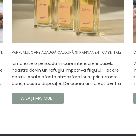
CE
PARFUMUL CARE ADAUGĂ CĂLDURĂ ȘI RAFINAMENT CASEI TALE
C
Iarna este o perioadă în care interioarele caselor
V
se
noastre devin un refugiu împotriva frigului. Fiecare
î
detaliu poate afecta atmosfera lor și, prin urmare,
s
u
buna noastră dispoziție. De aceea am creat pentru
î
tine un parfum Prouvé de interior unic, în ediție
b
gă
limitată, care va învălui fiecare colț al casei tale cu
a
AFLAŢI MAI MULT
căldura și magia aromelor de iarnă. Noua noastră
c
compoziție combină notele picante și lemnoase,
p
pentru a aduce confort și rafinament în interiorul
s
casei tale. Te va face să vrei ca momentele
trecătoare ale iernii să dureze mai mult timp.