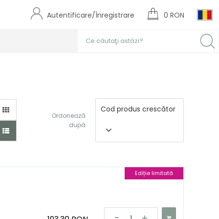
Autentificare/Înregistrare
0 RON
Cod produs crescător
Ordonează
după
Ediție limitată