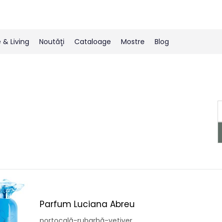
& Living
Noutăţi
Cataloage
Mostre
Blog
Parfum Luciana Abreu
portocală-rubarbă-vetiver