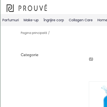
Filtre
Parfumuri
Make-up
Îngrijire corp
Collagen Care
Home 
Pagina principală
Categorie
Ordonează
(1)
după
Cod
produs
crescător