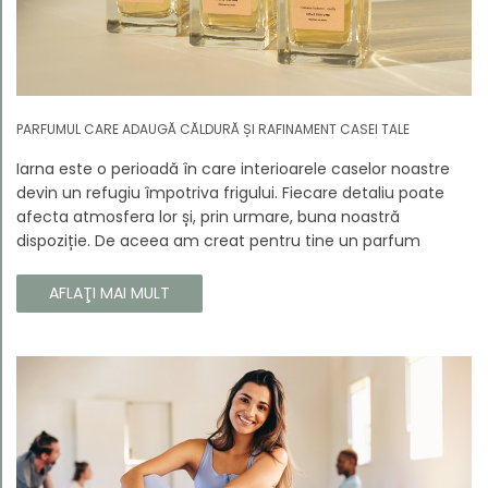
PARFUMUL CARE ADAUGĂ CĂLDURĂ ȘI RAFINAMENT CASEI TALE
Iarna este o perioadă în care interioarele caselor noastre
devin un refugiu împotriva frigului. Fiecare detaliu poate
afecta atmosfera lor și, prin urmare, buna noastră
dispoziție. De aceea am creat pentru tine un parfum
Prouvé de interior unic, în ediție limitată, care va învălui
fiecare colț al casei tale cu căldura și magia aromelor de
AFLAŢI MAI MULT
iarnă. Noua noastră compoziție combină notele picante și
lemnoase, pentru a aduce confort și rafinament în
interiorul casei tale. Te va face să vrei ca momentele
trecătoare ale iernii să dureze mai mult timp.