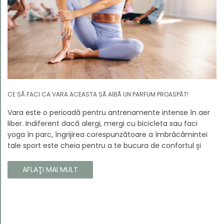
CE SĂ FACI CA VARA ACEASTA SĂ AIBĂ UN PARFUM PROASPĂT!
Vara este o perioadă pentru antrenamente intense în aer
liber. Indiferent dacă alergi, mergi cu bicicleta sau faci
yoga în parc, îngrijirea corespunzătoare a îmbrăcămintei
tale sport este cheia pentru a te bucura de confortul și
longevitatea hainelor tale. În acest articol, vă vom spune
cum să vă îngrijiți corect îmbrăcămintea sport, astfel încât
AFLAŢI MAI MULT
să își păstreze proprietățile chiar și în timpul celor mai
solicitante antrenamente.