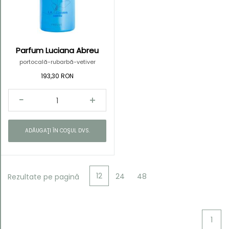
Parfum Luciana Abreu
Kategorie
portocală-rubarbă-vetiver
193,30 RON
ADĂUGAŢI ÎN COŞUL DVS.
12
24
48
Rezultate pe pagină
1