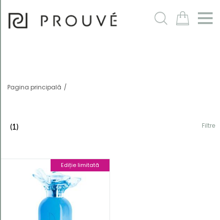
Filtre
m
Pagina principală
Filtre
(1)
Ediție limitată
Ordonează
după
În mod
implicit