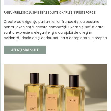
PARFUMURILE EXCLUSIVISTE ABSOLUTE CHARM ȘI INFINITE FORCE
Create cu exigența parfumierilor francezi și cu pasiune
pentru excelență, aceste compoziții luxoase și sofisticate
sunt o expresie a eleganței și a curajului de a ieși în
evidență. Ideale ca și cadou sau ca o completare la propria
colecție, aceste parfumuri sunt dedicate celor care doresc
să atragă atenția și să emane un caracter unic și puternic.
AFLAŢI MAI MULT