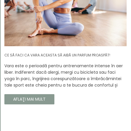
CE SĂ FACI CA VARA ACEASTA SĂ AIBĂ UN PARFUM PROASPĂT!
Vara este o perioadă pentru antrenamente intense în aer
liber. Indiferent dacă alergi, mergi cu bicicleta sau faci
yoga în parc, îngrijirea corespunzătoare a îmbrăcămintei
tale sport este cheia pentru a te bucura de confortul și
longevitatea hainelor tale. În acest articol, vă vom spune
cum să vă îngrijiți corect îmbrăcămintea sport, astfel încât
AFLAŢI MAI MULT
să își păstreze proprietățile chiar și în timpul celor mai
solicitante antrenamente.