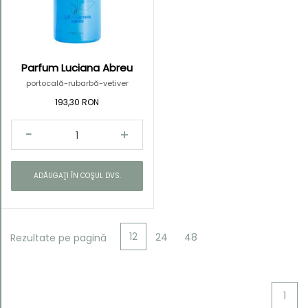
Parfum Luciana Abreu
Kategorie
portocală-rubarbă-vetiver
193,30 RON
ADĂUGAŢI ÎN COŞUL DVS.
12
24
48
Rezultate pe pagină
1