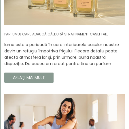
PARFUMUL CARE ADAUGĂ CĂLDURĂ ȘI RAFINAMENT CASEI TALE
Iarna este o perioadă în care interioarele caselor noastre
devin un refugiu împotriva frigului. Fiecare detaliu poate
afecta atmosfera lor și, prin urmare, buna noastră
dispoziție. De aceea am creat pentru tine un parfum
Prouvé de interior unic, în ediție limitată, care va învălui
fiecare colț al casei tale cu căldura și magia aromelor de
AFLAŢI MAI MULT
iarnă. Noua noastră compoziție combină notele picante și
lemnoase, pentru a aduce confort și rafinament în
interiorul casei tale. Te va face să vrei ca momentele
trecătoare ale iernii să dureze mai mult timp.