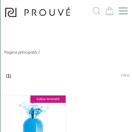
Filtre
m
Pagina principală
Filtre
(1)
Ediție limitată
Ordonează
după
Cod produs
descrescător