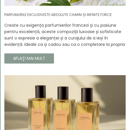
PARFUMURILE EXCLUSIVISTE ABSOLUTE CHARM ȘI INFINITE FORCE
Create cu exigența parfumierilor francezi și cu pasiune
pentru excelență, aceste compoziții luxoase și sofisticate
sunt o expresie a eleganței și a curajului de a ieși în
evidență. Ideale ca și cadou sau ca o completare la propria
colecție, aceste parfumuri sunt dedicate celor care doresc
să atragă atenția și să emane un caracter unic și puternic.
AFLAŢI MAI MULT