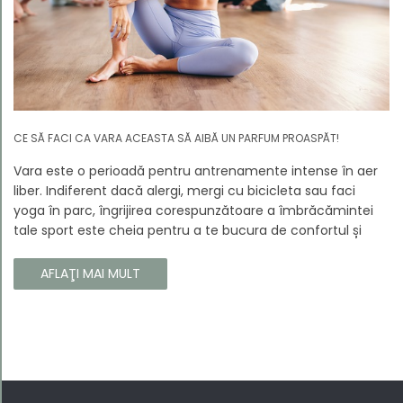
CE SĂ FACI CA VARA ACEASTA SĂ AIBĂ UN PARFUM PROASPĂT!
Vara este o perioadă pentru antrenamente intense în aer
liber. Indiferent dacă alergi, mergi cu bicicleta sau faci
yoga în parc, îngrijirea corespunzătoare a îmbrăcămintei
tale sport este cheia pentru a te bucura de confortul și
longevitatea hainelor tale. În acest articol, vă vom spune
cum să vă îngrijiți corect îmbrăcămintea sport, astfel încât
AFLAŢI MAI MULT
să își păstreze proprietățile chiar și în timpul celor mai
solicitante antrenamente.