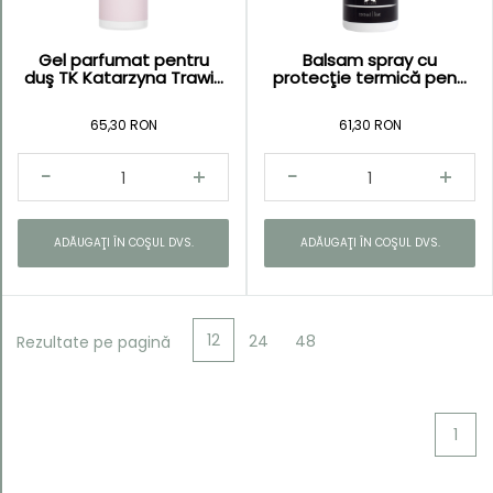
Gel parfumat pentru
Balsam spray cu
duş TK Katarzyna Trawi...
protecţie termică pen...
65,30 RON
61,30 RON
ADĂUGAŢI ÎN COŞUL DVS.
ADĂUGAŢI ÎN COŞUL DVS.
12
24
48
Rezultate pe pagină
1