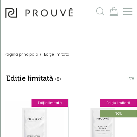
Filtre
m
Pagina principală
Ediţie limitată
Ediţie limitată
Filtre
(6)
Ediție limitată
Ediție limitată
Ordonează
după
NOU
Cod produs
descrescător