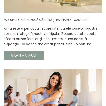
PARFUMUL CARE ADAUGĂ CĂLDURĂ ȘI RAFINAMENT CASEI TALE
Iarna este o perioadă în care interioarele caselor noastre
devin un refugiu împotriva frigului. Fiecare detaliu poate
afecta atmosfera lor și, prin urmare, buna noastră
dispoziție. De aceea am creat pentru tine un parfum
Prouvé de interior unic, în ediție limitată, care va învălui
fiecare colț al casei tale cu căldura și magia aromelor de
AFLAŢI MAI MULT
iarnă. Noua noastră compoziție combină notele picante și
lemnoase, pentru a aduce confort și rafinament în
interiorul casei tale. Te va face să vrei ca momentele
trecătoare ale iernii să dureze mai mult timp.