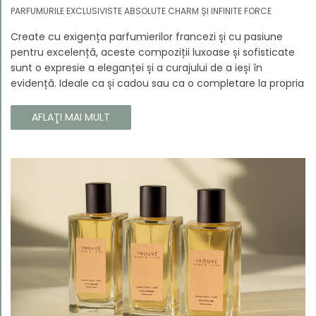
PARFUMURILE EXCLUSIVISTE ABSOLUTE CHARM ȘI INFINITE FORCE
Create cu exigența parfumierilor francezi și cu pasiune
pentru excelență, aceste compoziții luxoase și sofisticate
sunt o expresie a eleganței și a curajului de a ieși în
evidență. Ideale ca și cadou sau ca o completare la propria
colecție, aceste parfumuri sunt dedicate celor care doresc
să atragă atenția și să emane un caracter unic și puternic.
AFLAŢI MAI MULT