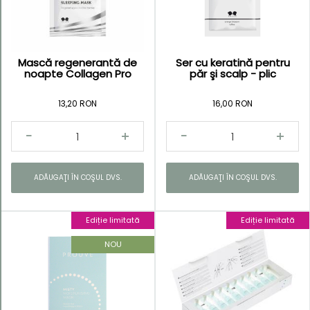
Mască regenerantă de
Ser cu keratină pentru
Kategorie
noapte Collagen Pro
păr şi scalp - plic
Body
13,20 RON
16,00 RON
and
Senses
Simply
Pleasures
ADĂUGAŢI ÎN COŞUL DVS.
ADĂUGAŢI ÎN COŞUL DVS.
Skin
Balance
Ediție limitată
Ediție limitată
Ediţie
limitată
NOU
Produse
bronzare