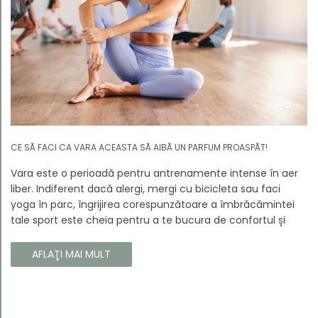
CE SĂ FACI CA VARA ACEASTA SĂ AIBĂ UN PARFUM PROASPĂT!
Vara este o perioadă pentru antrenamente intense în aer
liber. Indiferent dacă alergi, mergi cu bicicleta sau faci
yoga în parc, îngrijirea corespunzătoare a îmbrăcămintei
tale sport este cheia pentru a te bucura de confortul și
longevitatea hainelor tale. În acest articol, vă vom spune
cum să vă îngrijiți corect îmbrăcămintea sport, astfel încât
AFLAŢI MAI MULT
să își păstreze proprietățile chiar și în timpul celor mai
solicitante antrenamente.