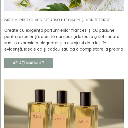
PARFUMURILE EXCLUSIVISTE ABSOLUTE CHARM ȘI INFINITE FORCE
Create cu exigența parfumierilor francezi și cu pasiune
pentru excelență, aceste compoziții luxoase și sofisticate
sunt o expresie a eleganței și a curajului de a ieși în
evidență. Ideale ca și cadou sau ca o completare la propria
colecție, aceste parfumuri sunt dedicate celor care doresc
să atragă atenția și să emane un caracter unic și puternic.
AFLAŢI MAI MULT