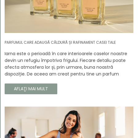
PARFUMUL CARE ADAUGĂ CĂLDURĂ ȘI RAFINAMENT CASEI TALE
Iarna este o perioadă în care interioarele caselor noastre
devin un refugiu împotriva frigului. Fiecare detaliu poate
afecta atmosfera lor și, prin urmare, buna noastră
dispoziție. De aceea am creat pentru tine un parfum
Prouvé de interior unic, în ediție limitată, care va învălui
fiecare colț al casei tale cu căldura și magia aromelor de
AFLAŢI MAI MULT
iarnă. Noua noastră compoziție combină notele picante și
lemnoase, pentru a aduce confort și rafinament în
interiorul casei tale. Te va face să vrei ca momentele
trecătoare ale iernii să dureze mai mult timp.