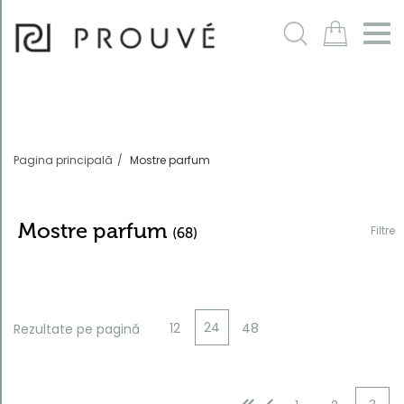
Filtre
m
Pagina principală
Mostre parfum
Mostre parfum
Filtre
(68)
Ordonează
după
24
12
48
Rezultate pe pagină
Cod produs
descrescător