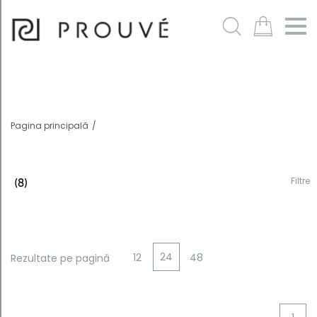
Filtre
m
Pagina principală
Filtre
(8)
Ordonează
după
24
12
48
Rezultate pe pagină
Numele în
ordine