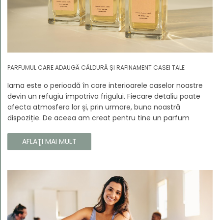
PARFUMUL CARE ADAUGĂ CĂLDURĂ ȘI RAFINAMENT CASEI TALE
Iarna este o perioadă în care interioarele caselor noastre
devin un refugiu împotriva frigului. Fiecare detaliu poate
afecta atmosfera lor și, prin urmare, buna noastră
dispoziție. De aceea am creat pentru tine un parfum
Prouvé de interior unic, în ediție limitată, care va învălui
fiecare colț al casei tale cu căldura și magia aromelor de
AFLAŢI MAI MULT
iarnă. Noua noastră compoziție combină notele picante și
lemnoase, pentru a aduce confort și rafinament în
interiorul casei tale. Te va face să vrei ca momentele
trecătoare ale iernii să dureze mai mult timp.