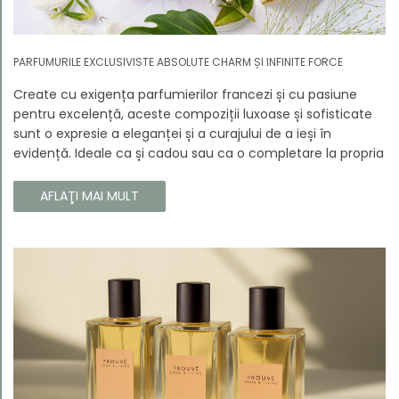
PARFUMURILE EXCLUSIVISTE ABSOLUTE CHARM ȘI INFINITE FORCE
Create cu exigența parfumierilor francezi și cu pasiune
pentru excelență, aceste compoziții luxoase și sofisticate
sunt o expresie a eleganței și a curajului de a ieși în
evidență. Ideale ca și cadou sau ca o completare la propria
colecție, aceste parfumuri sunt dedicate celor care doresc
să atragă atenția și să emane un caracter unic și puternic.
AFLAŢI MAI MULT