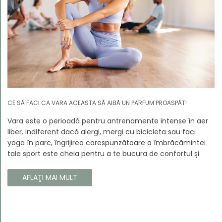
CE SĂ FACI CA VARA ACEASTA SĂ AIBĂ UN PARFUM PROASPĂT!
Vara este o perioadă pentru antrenamente intense în aer
liber. Indiferent dacă alergi, mergi cu bicicleta sau faci
yoga în parc, îngrijirea corespunzătoare a îmbrăcămintei
tale sport este cheia pentru a te bucura de confortul și
longevitatea hainelor tale. În acest articol, vă vom spune
cum să vă îngrijiți corect îmbrăcămintea sport, astfel încât
AFLAŢI MAI MULT
să își păstreze proprietățile chiar și în timpul celor mai
solicitante antrenamente.